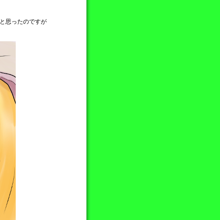
うと思ったのですが
。
。