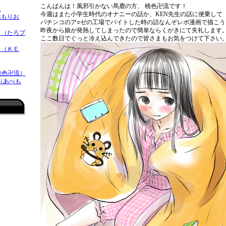
こんばんは！風邪引かない馬鹿の方、 桃色卍流です！
）
今週はまた小学生時代のオナニーの話か、KEN先生の話に便乗して
べもりお
パチンコのア○ゼの工場でバイトした時の話なんぞレポ漫画で描こ
昨夜から娘が発熱してしまったので簡単ならくがきにて失礼します
（たろプ
ここ数日でぐっと冷え込んできたので皆さまもお気をつけて下さい
 （ＫＥ
桃色卍流）
 （あべも