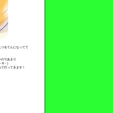
んつるてんになってて
いのであまり
∀・)
れて行ってきます！