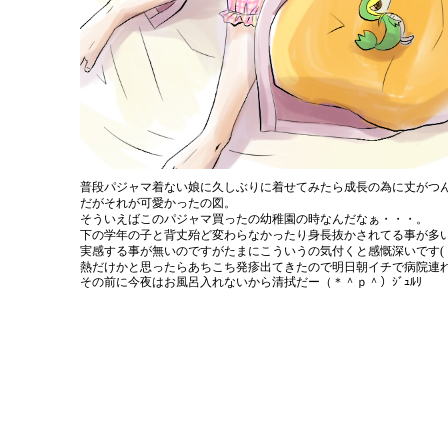
普段パジャマ着ない娘に久しぶりに着せてみたら成長の為に丈がつ
だがそれが可愛かったの図。
そういえばこのパジャマ買ったの幼稚園の時なんだなぁ・・・。
下の学年の子と背丈殆ど変わらなかったり身長抜かされてる事が多
実感する事が無いのですがたまにこういうの気付くと感慨深いです(・
熱だけかと思ったらあちこち発疹出てきたので明日朝イチで病院連
その前に今夜はお風呂入れないから清拭だー（＊＾ｐ＾）ｼﾞｭﾙﾘ