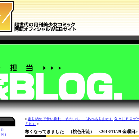
«
走り納めで食い倒れ そのいち （あべもりおか）
久々にＰＣゲ
ＥＮ）
»
した
寒くなってきました （桃色卍流）
<2013/11/29 金曜日>
ＥＮ）