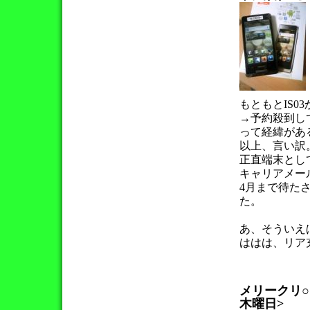
もともとIS0
→予約殺到し
って経緯があ
以上、言い訳
正直端末とし
キャリアメー
4月まで待た
た。
あ、そういえ
ははは、リア
メリークリ
木曜日>