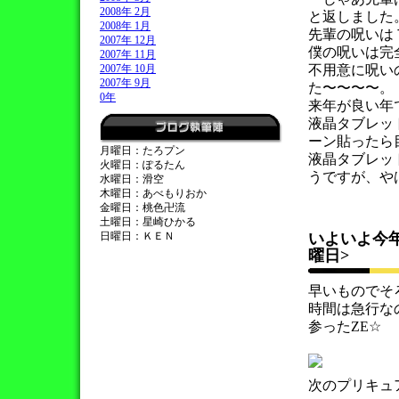
2008年 2月
と返しました
2008年 1月
先輩の呪いは
2007年 12月
僕の呪いは完
2007年 11月
2007年 10月
不用意に呪い
2007年 9月
た〜〜〜〜。
0年
来年が良い年
液晶タブレッ
ーン貼ったら
月曜日：たろプン
液晶タブレッ
火曜日：ぽるたん
うですが、や
水曜日：滑空
木曜日：あべもりおか
金曜日：桃色卍流
土曜日：星崎ひかる
日曜日：ＫＥＮ
いよいよ今
曜日>
早いものでそろ
時間は急行な
参ったZE☆
次のプリキュ