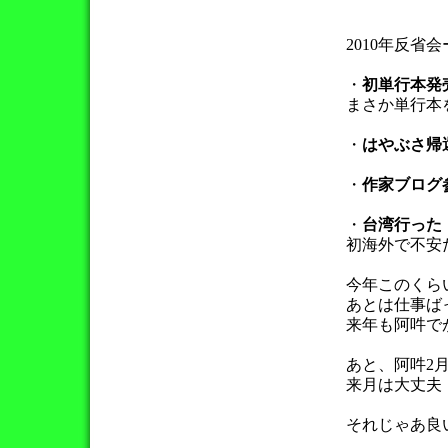
2010年反省
・
初単行本発
まさか単行本
・
はやぶさ帰
・
作家ブログ
・
台湾行った
初海外で不安
今年このくら
あとは仕事ば
来年も阿吽で
あと、阿吽2
来月は大丈夫
それじゃあ良