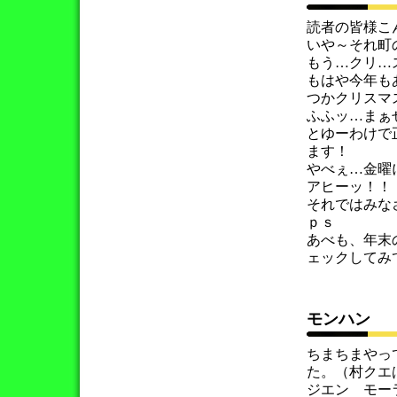
読者の皆様こ
いや～それ町
もう…クリ…
もはや今年も
つかクリスマ
ふふッ…まぁ
とゆーわけで
ます！
やべぇ…金曜
アヒーッ！！
それではみな
ｐｓ
あべも、年末
ェックしてみ
モンハン
ちまちまやっ
た。（村クエ
ジエン モー