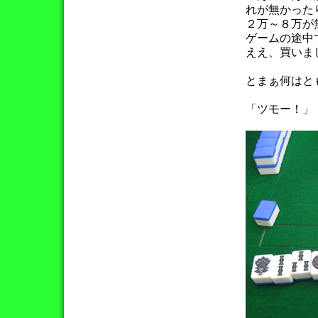
れが無かった
２万～８万が
ゲームの途中
ええ、買いま
とまぁ何はと
「ツモー！」