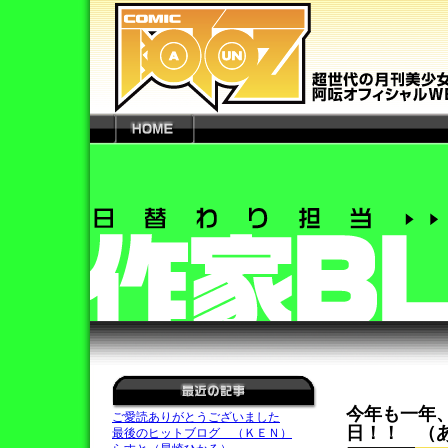
今年も一年
ご愛読ありがとうございました
日！！ （
最後のヒットブログ （ＫＥＮ）