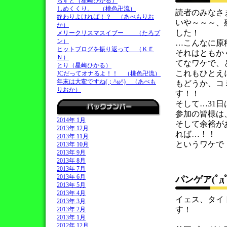
らすと（星崎ひかる）
しめくくり。 （桃色卍流）
読者のみなさ
終わりよければ！？ （あべもりお
いや～～～、
か）
した！
メリークリスマスイブー （たろプ
ン）
…こんなに原
ヒットブログを振り返って （ＫＥ
それはともか
Ｎ）
てなワケで、
とり（星崎ひかる）
これもひとえ
JCだってオナるよ！！ （桃色卍流）
年末は大変ですね(；^ω^) （あべも
もどうか、コ
りおか）
す！！
そして…31
参加の皆様は
2014年 1月
そして余裕が
2013年 12月
れば…！！
2013年 11月
というワケで
2013年 10月
2013年 9月
2013年 8月
2013年 7月
2013年 6月
パンゲア(ﾟд
2013年 5月
2013年 4月
イェス、タイ
2013年 3月
す！
2013年 2月
2013年 1月
2012年 12月