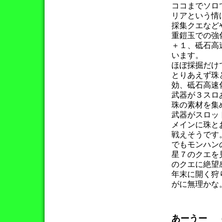
ココまでソロ
リアという情
採集クエなど
重鎧玉での強
＋１、砥石高
います。
ほぼ採掘だけ
とりあえず珠
効、砥石高速
武器が３スロ
珠の素材を集
武器がスロッ
メインに珠と
戦えそうです
でもモンハン
星７のクエを
のクエに絶望
年末に開く狩
がに無理かな
あーうー 