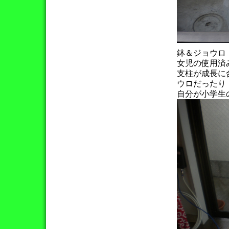
鉢＆ジョウロ
女児の使用済み植
支柱が成長に
ウロだったり
自分が小学生