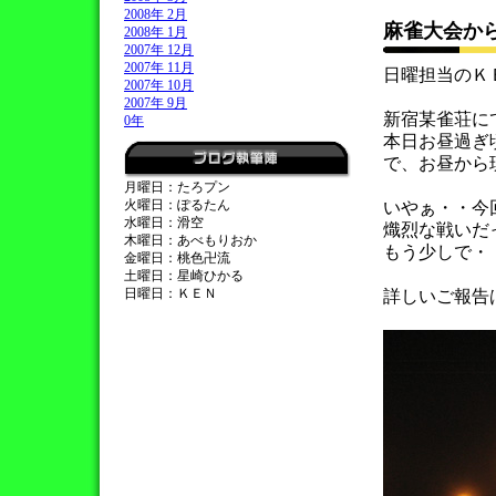
2008年 2月
麻雀大会か
2008年 1月
2007年 12月
2007年 11月
日曜担当のＫ
2007年 10月
2007年 9月
新宿某雀荘に
0年
本日お昼過ぎ
で、お昼から
月曜日：たろプン
火曜日：ぽるたん
いやぁ・・今
水曜日：滑空
熾烈な戦いだ
木曜日：あべもりおか
もう少しで・
金曜日：桃色卍流
土曜日：星崎ひかる
日曜日：ＫＥＮ
詳しいご報告