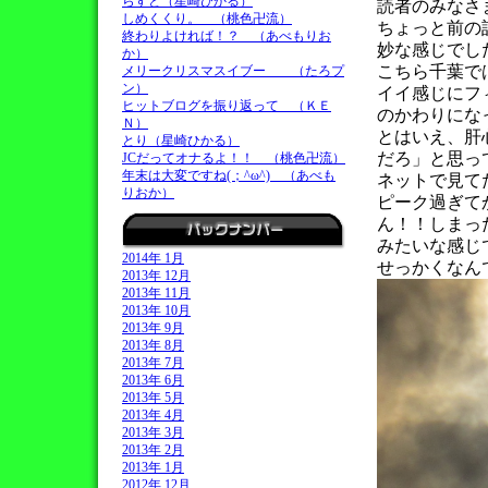
らすと（星崎ひかる）
読者のみなさ
しめくくり。 （桃色卍流）
ちょっと前の
終わりよければ！？ （あべもりお
妙な感じでし
か）
こちら千葉で
メリークリスマスイブー （たろプ
ン）
イイ感じにフ
ヒットブログを振り返って （ＫＥ
のかわりにな
Ｎ）
とはいえ、肝
とり（星崎ひかる）
だろ」と思っ
JCだってオナるよ！！ （桃色卍流）
年末は大変ですね(；^ω^) （あべも
ネットで見て
りおか）
ピーク過ぎて
ん！！しまっ
みたいな感じ
2014年 1月
せっかくなん
2013年 12月
2013年 11月
2013年 10月
2013年 9月
2013年 8月
2013年 7月
2013年 6月
2013年 5月
2013年 4月
2013年 3月
2013年 2月
2013年 1月
2012年 12月