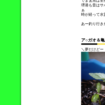
でまぁ魚は全
堺港も昔はサ
ぁ
時が経って水
あー釣り行き
ア○ガオ＆
＼夢だけどー