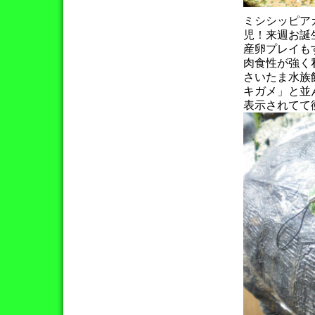
ミシシッピア
児！来週お誕
産卵プレイも
肉食性が強く
さいたま水族
キガメ」と並
表示されてて