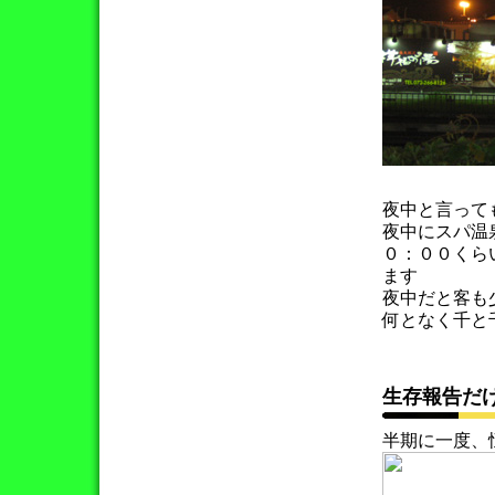
夜中と言って
夜中にスパ温
０：００くら
ます
夜中だと客も
何となく千と
生存報告だ
半期に一度、