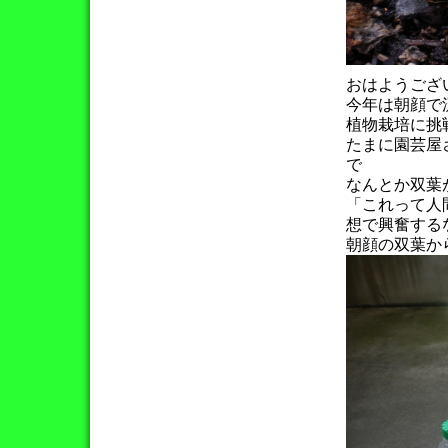
おはようござ
今年は朝顔で
植物栽培に挑
たまに園芸屋
で
なんとか双葉
「これって人
想で興奮する
朝顔の双葉か