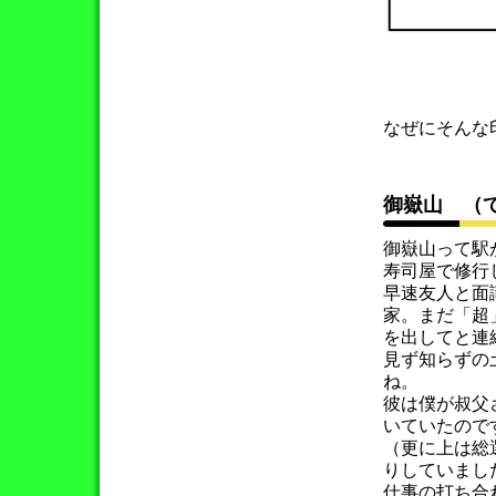
なぜにそんな印
御嶽山 （
御嶽山って駅
寿司屋で修行
早速友人と面
家。まだ「超
を出してと連
見ず知らずの
ね。
彼は僕が叔父
いていたので
（更に上は総
りしていまし
仕事の打ち合