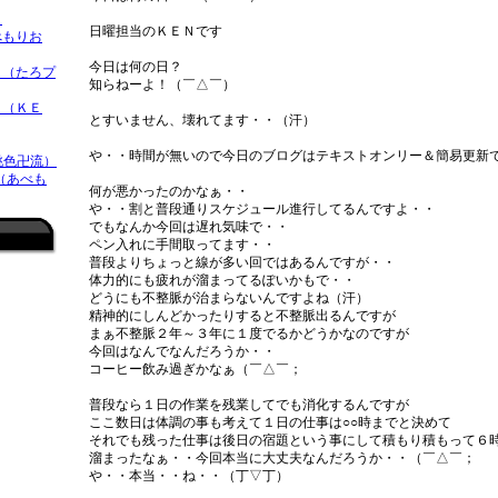
）
日曜担当のＫＥＮです
べもりお
今日は何の日？
（たろプ
知らねーよ！（￣△￣）
 （ＫＥ
とすいません、壊れてます・・（汗）
や・・時間が無いので今日のブログはテキストオンリー＆簡易更新
桃色卍流）
 （あべも
何が悪かったのかなぁ・・
や・・割と普段通りスケジュール進行してるんですよ・・
でもなんか今回は遅れ気味で・・
ペン入れに手間取ってます・・
普段よりちょっと線が多い回ではあるんですが・・
体力的にも疲れが溜まってるぽいかもで・・
どうにも不整脈が治まらないんですよね（汗）
精神的にしんどかったりすると不整脈出るんですが
まぁ不整脈２年～３年に１度でるかどうかなのですが
今回はなんでなんだろうか・・
コーヒー飲み過ぎかなぁ（￣△￣；
普段なら１日の作業を残業してでも消化するんですが
ここ数日は体調の事も考えて１日の仕事は○○時までと決めて
それでも残った仕事は後日の宿題という事にして積もり積もって６
溜まったなぁ・・今回本当に大丈夫なんだろうか・・（￣△￣；
や・・本当・・ね・・（丁▽丁）