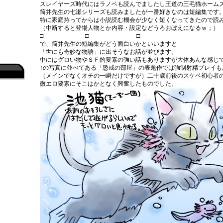
スレイヤーズ時代にはラノベも読んでましたし王道の三毛猫ホーム
筒井先生の七瀬シリーズも読みましたが一番好きなのは短編集です
特に家庭持ってからは小説読む機会が少なく短くなってきたので読
（中断すると登場人物とか内容・設定などうろおぼえになるｗ；）
□ □ □
で、筒井先生の短編集がどう面白いかといいますと
「世にも奇妙な物語」に出そうなお話が並びます。
中にはグロい物やＳＦ的要素の強い話もありますが大体あんな感じ
↑の写真に並べてある「懲戒の部屋」の表題作では強制射精プレイも
（メインでなくオチの一瞬だけですが）二十歳前後のスケベ初心者
微エロ要素にそこはかとなく興奮したものでした。