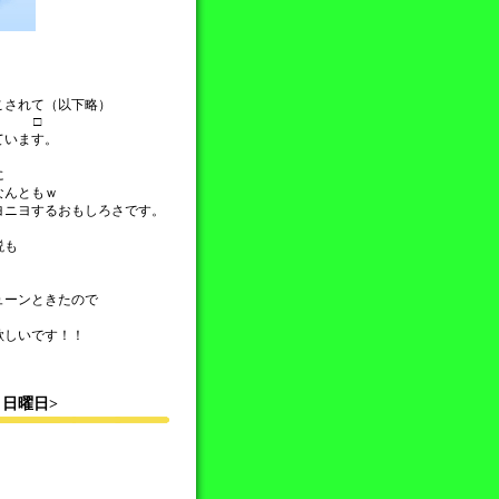
こされて（以下略）
□
ています。
。
に
なんともｗ
ヨニヨするおもしろさです。
説も
ューンときたので
欲しいです！！
0 日曜日>