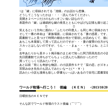
↑は「鍵」に収録されてる「池猫」のお話から想像。
どうしてこうなったかは・・・・読んでみてください。
見開き２ページだけのものっすごい短い話なので。
表題作の「鍵」は連鎖的な鍵の発見とともにやばげな記憶も掘り起
□ □ 
笑えるという方向に面白い「ふたりの印度人」も同じ本に収録され
そして一番の本命は「家族場面」に収録されてる「妻の惑星」です
図書館でふと見つけて時間の都合か何かで冒頭しか読めなくて、後
あちこち本屋探して買って読んだのですが・・・妻の復讐の仕方が
スカッとはしないのですが、うん・・・まぁ・・・そうよね、とニ
□ □ □
去年あたりから某ネット掲示板のまとめで知った阿刀田高先生の小
先日図書館で人待ちがてらちょっと読んだら面白かったので
買ってじっくり読みたいです。
あと以前「世にも奇妙な物語」の小説原作ＳＰで「栞の恋」がズキ
宮部みゆき先生のも読んでみたいなーと(＊・∀・)
読みたい小説も漫画も欲しい辞書もいっぱいあるので自宅に図書室
ワールド牧場へ行こう！ 後編 （ＫＥＮ）
<2013/10/2
日曜担当のＫＥＮです
そんな訳でワールド牧場のラスト後編（￣▽￣）