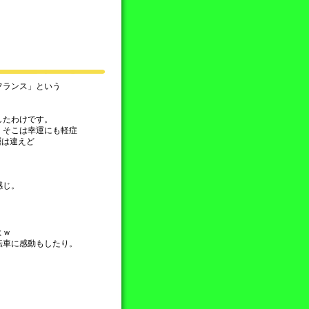
・
フランス」という
したわけです。
、そこは幸運にも軽症
層は違えど
感じ。
よｗ
転車に感動もしたり。