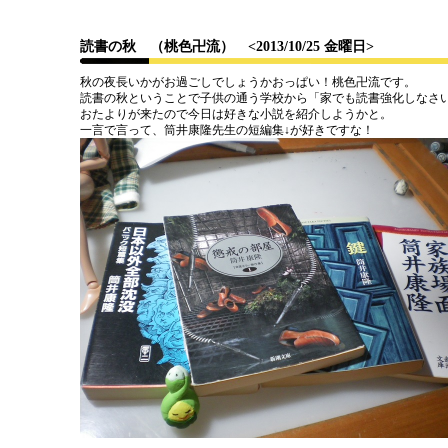
読書の秋 （桃色卍流）
<2013/10/25 金曜日>
秋の夜長いかがお過ごしでしょうかおっぱい！桃色卍流です。
読書の秋ということで子供の通う学校から「家でも読書強化しなさ
おたよりが来たので今日は好きな小説を紹介しようかと。
一言で言って、筒井康隆先生の短編集↓が好きですな！