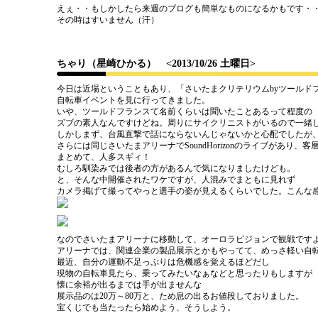
えぇ・・もしかしたら来週のブログも簡単なものになるかもです・
その時はすいません（汗）
ちゃり（星崎ひかる）
<2013/10/26 土曜日>
今日は近場ということもあり、「さいたまクリテリウムbyツールド
自転車イベントを見に行ってきました。
いや、ツールドフランスて名前くらいは聞いたことあるって程度の
ズブの素人なんですけどね。周りにサイクリニストがいるので一緒
しかしまず、台風直撃で話にならないんじゃないかと心配でしたが
さらには同じさいたまアリーナでSoundHorizonのライブがあり、客
まとめて、人多スギィ！
むしろ馴染みでは後者の方があるんで気になりましたけども。
と、そんな中開催されたワケですが、人混みでまともに見れず
カメラ掲げて撮ってやっと選手の姿が見えるくらいでした。こんな
なのでさいたまアリーナに移動して、オーロラビジョンで観戦です
アリーナでは、関連企業の製品展示とかもやってて、めっさ軽い自
最近、自分の運動不足っぷりは危機感を覚えるほどだし
現物の自転車見たら、乗ってみたいなぁなどと思ったりもしますが
懐に余裕が出るまでは手が出ませんな
展示品のは20万～80万と、ため息の出るお値段しておりました。
宝くじでも当たったら始めよう、そうしよう。