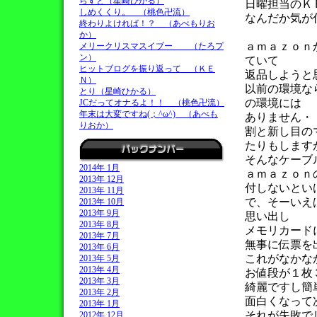
らすと（星崎ひかる）
日曜担当のＫ
しめくくり。 （桃色卍流）
なんだか気が
終わりよければ！？ （あべもりお
か）
ａｍａｚｏｎ
メリークリスマスイブー （たろプ
ン）
ていて
ヒットブログを振り返って （ＫＥ
返品しようと
Ｎ）
以前の環境な
とり（星崎ひかる）
の環境には
JCだってオナるよ！！ （桃色卍流）
年末は大変ですね(；^ω^) （あべも
ありません・
りおか）
割と新し目の
たりもします
そんなケーブ
2014年 1月
ａｍａｚｏｎ
2013年 12月
付しないとい
2013年 11月
で、そーいえ
2013年 10月
2013年 9月
思い出し
2013年 8月
メモリカード
2013年 7月
無事に伝票を
2013年 6月
これがなかな
2013年 5月
2013年 4月
お値段が１枚
2013年 3月
綺麗ですし簡
2013年 2月
面白くなって
2013年 1月
それが失敗で
2012年 12月