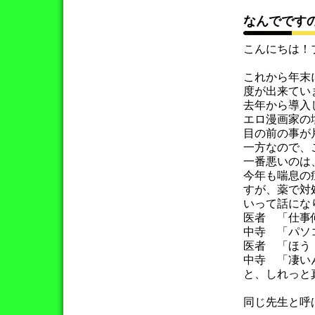
なんでです
こんにちは！
これから年末
度が出来てい
去年から導入
エロ漫画家の
目の前の事が
一方なので、
一番悪いのは
今年も喘息の
すが、薬で対
いって話にな
医者 「仕事
中寺 「パソ
医者 「ほう
中寺 「凄い
と、しれっ
同じ先生と呼