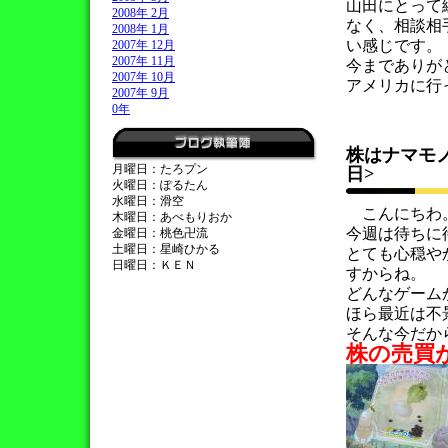
山田にとって
2008年 2月
なく、相談相
2008年 1月
い感じです。
2007年 12月
2007年 11月
今までありが
2007年 10月
アメリカに行
2007年 9月
0年
株はナマモ
月曜日：たろプン
日>
火曜日：ぽるたん
水曜日：滑空
こんにちわ
木曜日：あべもりおか
今週は待ちに
金曜日：桃色卍流
土曜日：星崎ひかる
とても心穏や
日曜日：ＫＥＮ
すからね。
どんなゲーム
ほら最近は不
そんな今だか
株の売買