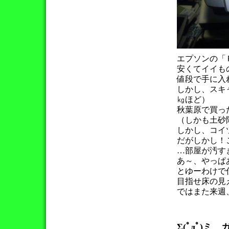
エプソンの「
安くてイイも
値段で手に入
しかし、スキ
㎏ほど）
秋葉原で買っ
（しかも土砂
しかし、コイ
だがしかし！
…部屋が汚す
あ～、やっぱ
とゆーわけで
目指せ床の見
ではまた来週
Σ(ﾟдﾟ)