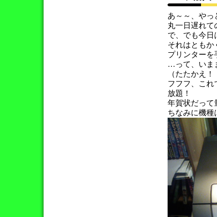
あ～～、やっ
丸一日遅れて
で、でも今日は
それはともか
プリンターを
…って、いま
（たたかえ！
フフフ、これ
放題！
年賀状だって
ちなみに機種