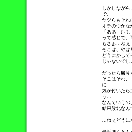
しかしながら
で、
ヤツらもそれ
オチのつかな
「ああ…(´-`
って感じで、
もさぁ…ねぇ！？
そこは、やは
どうにかして
じゃないでしょΣ
だったら勝算
そこはそれ、
に！
気が付いたら
う…
なんていうの
結果敗北なん
…ねぇどうにか
最近ほんとも