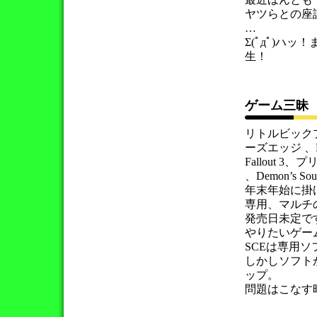
ヤツらとの座
Σ(ﾟдﾟ)ハ
生！
ゲーム三
リトルビック
ーズエッジ 、F
Fallout
、Demon’s
年末年始に掛
専用、マルチ
発売日未定で
やりたいゲー
SCEは専用
しかしソフト
ップ。
問題はこなす