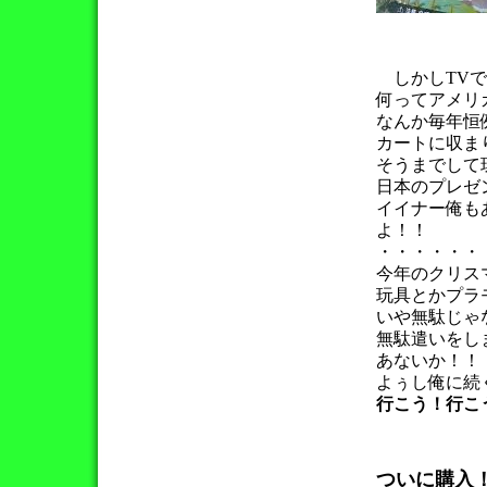
しかしTVで
何ってアメリ
なんか毎年恒
カートに収ま
そうまでして
日本のプレゼ
イイナー俺も
よ！！
・・・・・・
今年のクリス
玩具とかプラ
いや無駄じゃ
無駄遣いをし
あないか！！
よぅし俺に続
行こう！行こ
ついに購入