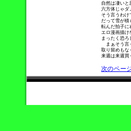
自然は凄いと
六方体じゃダ
そう言うわけ
だって雪が積
転んだ拍子に
エロ漫画描け
まったく恐ろ
まぁそう言っ
取り留めもな
来週は来週買
次のページ