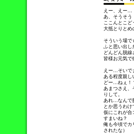
えー、えー…
あ、そうそう
ここんとこど
大抵とりとめ
そういう場で
ふと思い出し
どんどん脱線
皆様お元気で御
えー…そいで
ある程度親し
どー…ねぇ！？Σ
あまつさえ、
りして。
あれ…なんで脱
とか思うわけ
仮にこれが合
すまいね？
俺も今頃でカリ
されたな）