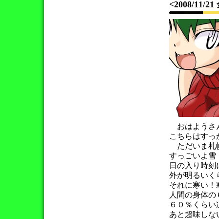
<2008/11/2
おはようさ
こちらはすっ
ただいま札幌
すっごいよ雪
日の入り時刻
外が明るいく
それに寒い！
人間の身体の
６０％くらい
あと超味しな