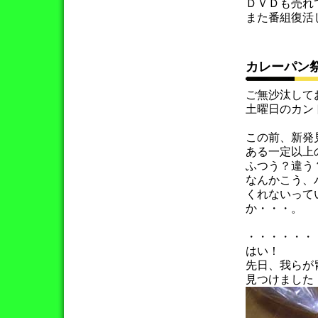
ＤＶＤも売れ
また番組復活
カレーパン
ご無沙汰して
土曜日のカン
この前、新発
ある一定以上
ふつう？違う
なんかこう、
くれないって
か・・・。
・・・・・・
はい！
先日、我らが
見つけました