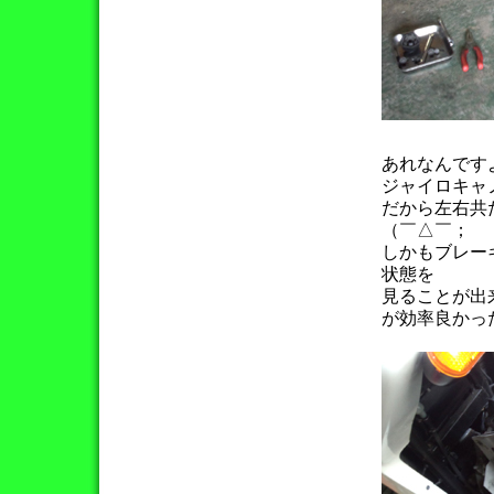
あれなんです
ジャイロキャ
だから左右共
（￣△￣；
しかもブレー
状態を
見ることが出
が効率良かっ