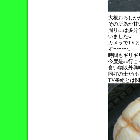
大根おろしか
その所為か甘
周りには多分
いましたw
カメラでTV
す〜〜〜。
時間もギリギ
今度是非行こ
食い物以外興
同好の士だけ
TV番組とは