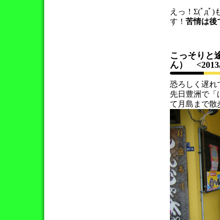
えっ！Σ(ﾟд
す！
苦情は後
こっそりと
ん）
<2013
恐ろしく遅れ
先日豊洲で「
て月島まで散