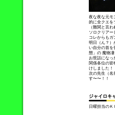
夜な夜な元モ
的に全クエを
（難関と言わ
ソロクリアー
コレからもガ
明日（ん？）
い自分の首を
態」の 魔物
お世話になっ
関係各位の皆
けしました！
次の先生（名
す〜〜！！
ジャイロキ
日曜担当のＫ