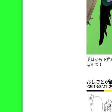
明日から下描
ぱんつ！
おしごとが詰
<2013/3/21