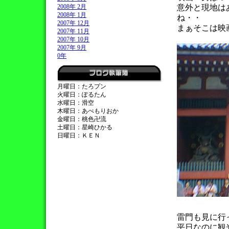
2008年 2月
意外と現地は
2008年 1月
ね・・
2007年 12月
まぁそこは映
2007年 11月
2007年 10月
2007年 9月
0年
月曜日：たろプン
火曜日：ぽるたん
水曜日：滑空
木曜日：あべもりおか
金曜日：桃色卍流
土曜日：星崎ひかる
日曜日：ＫＥＮ
雷門も見に行
平日なのに観