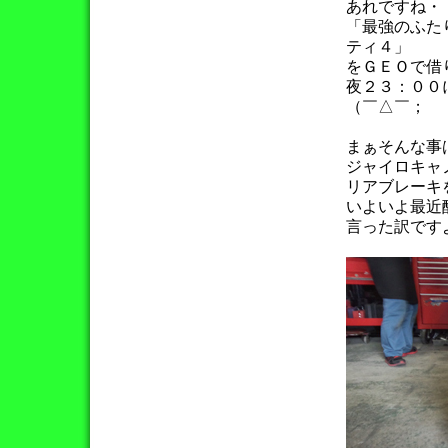
あれですね・
「最強のふた
ティ４」
をＧＥＯで借
夜２３：００
（￣△￣；
まぁそんな事
ジャイロキャ
リアブレーキ
いよいよ最近
言った訳です