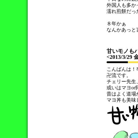
外国人も多か
濡れ煎餅だっ
８年かぁ
なんかあっと
甘いモノも
<2013/3/29
こんばんは！
卍流です。
チェリー先生
或いはマヨo
昔はよく道場
マヨ丼も美味し