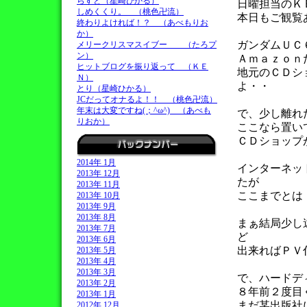
らすと（星崎ひかる）
日曜担当のＫ
しめくくり。 （桃色卍流）
本日もご観覧
終わりよければ！？ （あべもりお
か）
ガンダムＵＣ
メリークリスマスイブー （たろプ
ン）
Ａｍａｚｏｎ
ヒットブログを振り返って （ＫＥ
地元のＣＤシ
Ｎ）
よ・・
とり（星崎ひかる）
JCだってオナるよ！！ （桃色卍流）
年末は大変ですね(；^ω^) （あべも
で、少し離れ
りおか）
ここなら置い
ＣＤショップ
2014年 1月
インターネッ
2013年 12月
たが
2013年 11月
ここまでとは
2013年 10月
2013年 9月
2013年 8月
まぁ結局少し
2013年 7月
ど
2013年 6月
出来ればＰＶ
2013年 5月
2013年 4月
2013年 3月
で、ハードデ
2013年 2月
８年前２度目
2013年 1月
まだ某出版社
2012年 12月