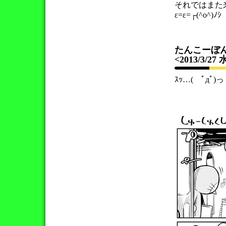
それではまた
ε=ε=┌(^o^)ﾉｼ
たんこーぼん
<2013/3/27
ｽｯ…( ﾟдﾟ)っ