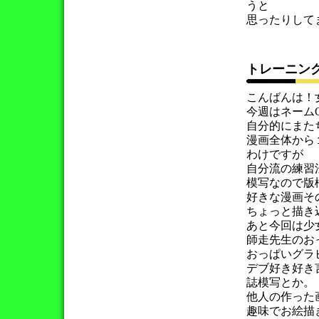
うと
思ったりして
トレーニン
こんばんは！
今週はネーム
自分的にまた
漫画全体から
わけですが
自分流の練習
模写なので版
好きな漫画そ
ちょっと描き
あと今回は少
師走先生のお
おっぱいグラ
デブ好き好き
誌模写とか。
他人の作った
趣味でお絵描