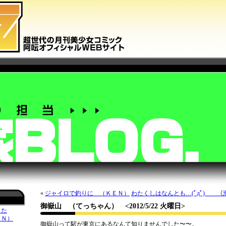
«
ジャイロで釣りに （ＫＥＮ）
わたくしはなんとも…(ﾟдﾟ) （
御嶽山 （てっちゃん）
<2012/5/22 火曜日>
した
ＥＮ）
御嶽山って駅が東京にあるなんて知りませんでした〜〜。