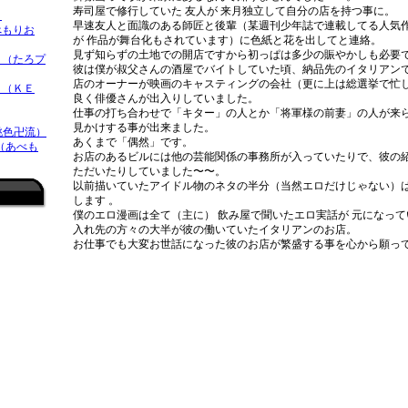
寿司屋で修行していた 友人が 来月独立して自分の店を持つ事に。
）
早速友人と面識のある師匠と後輩（某週刊少年誌で連載してる人気
べもりお
が 作品が舞台化もされています）に色紙と花を出してと連絡。
見ず知らずの土地での開店ですから初っぱは多少の賑やかしも必要
（たろプ
彼は僕が叔父さんの酒屋でバイトしていた頃、納品先のイタリアン
店のオーナーが映画のキャスティングの会社（更に上は総選挙で忙
 （ＫＥ
良く俳優さんが出入りしていました。
仕事の打ち合わせで「キター」の人とか「将軍様の前妻」の人が来
見かけする事が出来ました。
桃色卍流）
あくまで「偶然」です。
 （あべも
お店のあるビルには他の芸能関係の事務所が入っていたりで、彼の
ただいたりしていました〜〜。
以前描いていたアイドル物のネタの半分（当然エロだけじゃない）
します 。
僕のエロ漫画は全て（主に） 飲み屋で聞いたエロ実話が 元になっ
入れ先の方々の大半が彼の働いていたイタリアンのお店。
お仕事でも大変お世話になった彼のお店が繁盛する事を心から願っ