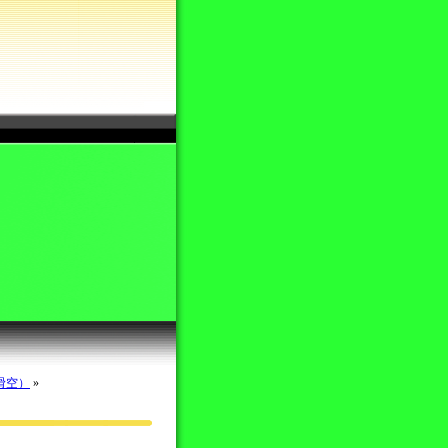
滑空）
»