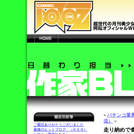
«
パチンコ業
流）
»
ご愛読ありがとうございました
走り納めで
最後のヒットブログ （ＫＥＮ）