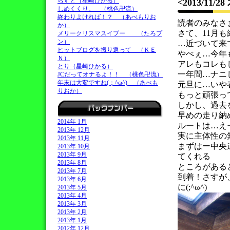
らすと（星崎ひかる）
<2013/11/2
しめくくり。 （桃色卍流）
終わりよければ！？ （あべもりお
読者のみなさ
か）
さて、11月
メリークリスマスイブー （たろプ
ン）
…近づいて来てし
ヒットブログを振り返って （ＫＥ
やべぇ…今年
Ｎ）
アレもコレも
とり（星崎ひかる）
一年間…ナニ
JCだってオナるよ！！ （桃色卍流）
年末は大変ですね(；^ω^) （あべも
元旦に…いや
りおか）
もっと頑張っ
しかし、過去
早めの走り納
2014年 1月
ルートは…え
2013年 12月
実に主体性の
2013年 11月
まずはー中央
2013年 10月
2013年 9月
てくれる
2013年 8月
ところがある
2013年 7月
到着！さすが
2013年 6月
に(;^ω^)
2013年 5月
2013年 4月
2013年 3月
2013年 2月
2013年 1月
2012年 12月