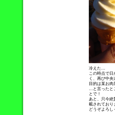
冷えた…
この時点で日
く、再び中央
目的は某お肉
…と言ったと
とで！
あと、只今絶賛
載されており
どうぞよろし