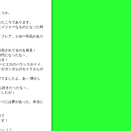
ょうか。
ったころであります。
にメジャーなものとなった時
 フレア」とゆー作品があり
販売されてるのを発見！
時代になったな～。
おる！
ーとエロのバランスがイイ。
Ｖがガンダムのセイラさんの
てましたよ。あ～ 懐かし
も好きだったな～。
したが ）
ンツには夢があった。本当に
けて
ます！
ッ ！！