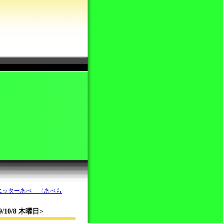
エッターあべ （あべも
/10/8 木曜日>