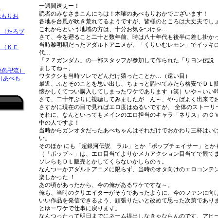
一週間速ぇー！
）
読者のみなさまこんにちは！木曜のあべもりおかでございます！
べもりお
各地を台風が吹き荒れてるようですが、皆様のところは大丈夫でし
これからという地域の方は、十分お気をつけを…
（たろプ
さて、今を遡ること二十と数年前、時は八十年代も後半に差し掛か
当時黎明期だったアダルトアニメが、「くりいむレモン」でイッキ
 （ＫＥ
代…
「ＺＺガンダム」の一部スタッフが参加して作られた「リヨン伝説
ましてね～、
桃色卍流）
ワタクシも当時ソレでどんだけ猿ったことか…（遠い目）
 （あべも
最近、ふとそのことを思い出し、ちょっと調べてみたら格安でＤＬ
懐かしくてつい購入してしまったワケであります（笑）いや～いい
さて、二十年ぶりに視聴してみましたが…ん～、やっぱよく出来て
さすがに現在の目で見ればエロ度はぬるいですが、 全体のストーリ
それに、なんといってもメインのエロ担当のキャラ「ネリス」のＣ
中の人ですよ！
当時からガンオタだったあべちゃんはそれだけでおかわり三杯はいけ
い。
そのほか にも「超銀河伝説 ラル」とか「ポップチェイサー」とか
（「ポップ～」は、エロ目当てよりかメカアクション目当てで観てま
ソレらもＤＬ販売とかしてくらないかしらのぅ。
なんつーかアダルトアニメに限らず、当時のオタ向けのエロコンテ
楽しかった ！
あの頃があったから、今の俺があるワケですな～。
俺も、当時のクリエイターがそうであったように、今のファンに向
いい作品を発信できるよう、頑張りたいと改めて思った次第であり
とゆーワケで仕事に戻ります。
なんつったって明日までにネーム提出しなきゃならんのです、アヒー