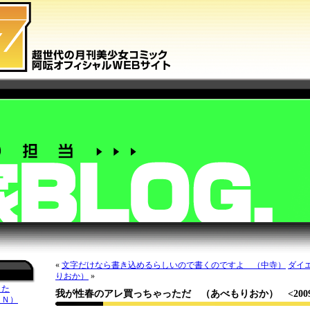
«
文字だけなら書き込めるらしいので書くのですよ （中寺）
ダイ
りおか）
»
した
我が性春のアレ買っちゃっただ （あべもりおか）
<2009
ＥＮ）