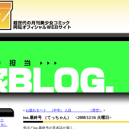
«
お疲れモード （中寺）
人目 （滑空）
»
ino.最終号 （てっちゃん）
<2008/12/16 火曜日>
した
ＥＮ）
先ほどino.最終号の見本誌が届く。