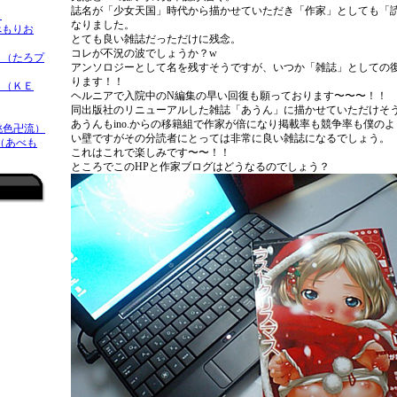
誌名が「少女天国」時代から描かせていただき「作家」としても「
）
なりました。
べもりお
とても良い雑誌だっただけに残念。
コレが不況の波でしょうか？w
（たろプ
アンソロジーとして名を残すそうですが、いつか「雑誌」としての
ります！！
 （ＫＥ
ヘルニアで入院中のN編集の早い回復も願っております〜〜〜！！
同出版社のリニューアルした雑誌「あうん」に描かせていただけそ
あうんもino.からの移籍組で作家が倍になり掲載率も競争率も僕の
桃色卍流）
い壁ですがその分読者にとっては非常に良い雑誌になるでしょう。
 （あべも
これはこれで楽しみです〜〜！！
ところでこのHPと作家ブログはどうなるのでしょう？