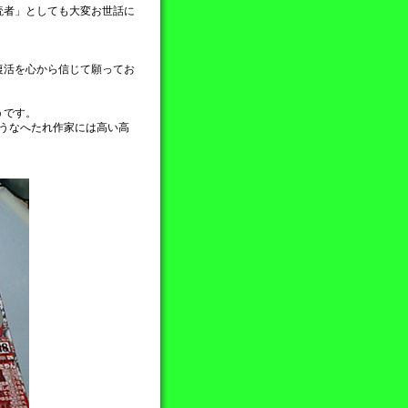
読者」としても大変お世話に
復活を心から信じて願ってお
うです。
ようなへたれ作家には高い高