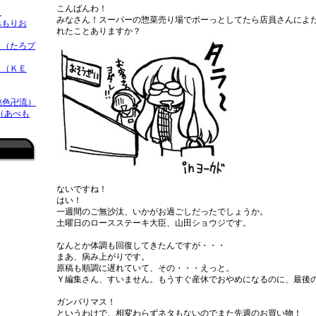
こんばんわ！
）
みなさん！スーパーの惣菜売り場でボーっとしてたら店員さんによ
べもりお
れたことありますか？
（たろプ
 （ＫＥ
桃色卍流）
 （あべも
ないですね！
はい！
一週間のご無沙汰、いかがお過ごしだったでしょうか。
土曜日のロースステーキ大臣、山田ショウジです。
なんとか体調も回復してきたんですが・・・
まあ、病み上がりです。
原稿も順調に遅れていて、その・・・えっと。
Ｙ編集さん、すいません。もうすぐ産休でおやめになるのに、最後
ガンバリマス！
というわけで、相変わらずネタもないのでまた先週のお買い物！