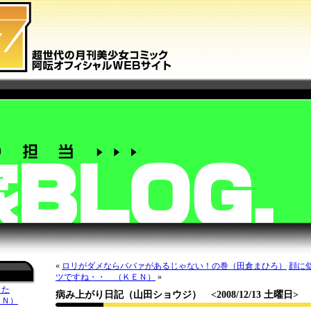
«
ロリがダメならババァがあるじゃない！の巻（田倉まひろ）
顔に
ツですね・・ （ＫＥＮ）
»
した
病み上がり日記（山田ショウジ）
<2008/12/13 土曜日>
ＥＮ）