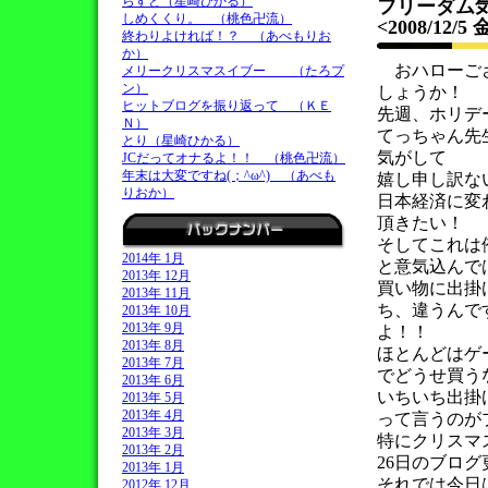
らすと（星崎ひかる）
フリーダム
しめくくり。 （桃色卍流）
<2008/12/5
終わりよければ！？ （あべもりお
か）
おハローござ
メリークリスマスイブー （たろプ
ン）
しょうか！
ヒットブログを振り返って （ＫＥ
先週、ホリデ
Ｎ）
てっちゃん先
とり（星崎ひかる）
気がして
JCだってオナるよ！！ （桃色卍流）
年末は大変ですね(；^ω^) （あべも
嬉し申し訳な
りおか）
日本経済に変
頂きたい！
そしてこれは
2014年 1月
と意気込んで
2013年 12月
買い物に出掛
2013年 11月
ち、違うんで
2013年 10月
2013年 9月
よ！！
2013年 8月
ほとんどはゲ
2013年 7月
でどうせ買う
2013年 6月
いちいち出掛
2013年 5月
2013年 4月
って言うのが
2013年 3月
特にクリスマ
2013年 2月
26日のブロ
2013年 1月
それでは今日
2012年 12月