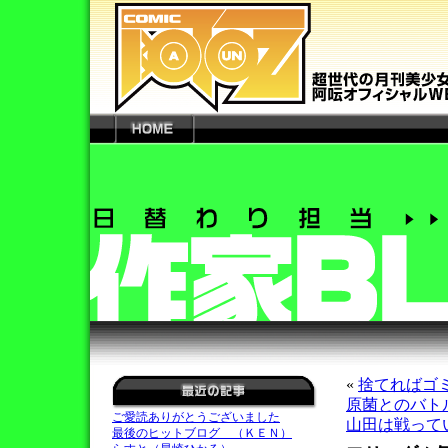
«
捨てればゴ
原菌とのバト
ご愛読ありがとうございました
山田は戦って
最後のヒットブログ （ＫＥＮ）