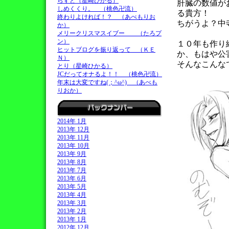
らすと（星崎ひかる）
肝臓の数値が
しめくくり。 （桃色卍流）
る貴方！
終わりよければ！？ （あべもりお
ちがうよ？中
か）
メリークリスマスイブー （たろプ
ン）
１０年も作り
ヒットブログを振り返って （ＫＥ
か、もはや公
Ｎ）
そんなこんな
とり（星崎ひかる）
JCだってオナるよ！！ （桃色卍流）
年末は大変ですね(；^ω^) （あべも
りおか）
2014年 1月
2013年 12月
2013年 11月
2013年 10月
2013年 9月
2013年 8月
2013年 7月
2013年 6月
2013年 5月
2013年 4月
2013年 3月
2013年 2月
2013年 1月
2012年 12月