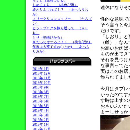
らすと（星崎ひかる）
しめくくり。 （桃色卍流）
連休になりそ
終わりよければ！？ （あべもりお
か）
性的な意味で
メリークリスマスイブー （たろプ
ン）
そう言うと今
ヒットブログを振り返って （ＫＥ
だけです。
Ｎ）
「しおり」と
とり（星崎ひかる）
（雌）」なん
JCだってオナるよ！！ （桃色卍流）
年末は大変ですね(；^ω^) （あべも
お高いお肉ば
りおか）
ものが出てき
それを見つけ
な事言ってた
2014年 1月
実はこのお店
2013年 12月
飾られてまし
2013年 11月
2013年 10月
2013年 9月
今月はタブレ
2013年 8月
かったのです
2013年 7月
す時は出すの
2013年 6月
おさいふいた
2013年 5月
2013年 4月
よーしせっか
2013年 3月
2013年 2月
2013年 1月
2012年 12月