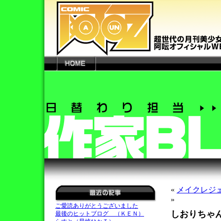
«
メイクレジ
»
ご愛読ありがとうございました
しおりちゃ
最後のヒットブログ （ＫＥＮ）