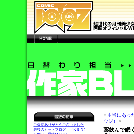
«
本当にあっ
ウジ）
»
ご愛読ありがとうございました
薬飲んで眠
最後のヒットブログ （ＫＥＮ）