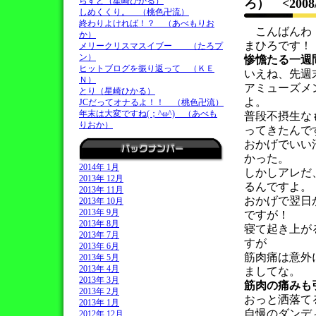
らすと（星崎ひかる）
ろ）
<2008
しめくくり。 （桃色卍流）
終わりよければ！？ （あべもりお
こんばんわ！
か）
まひろです！
メリークリスマスイブー （たろプ
ン）
惨憺たる一週
ヒットブログを振り返って （ＫＥ
いえね、先週
Ｎ）
アミューズメ
とり（星崎ひかる）
よ。
JCだってオナるよ！！ （桃色卍流）
年末は大変ですね(；^ω^) （あべも
普段不摂生な
りおか）
ってきたんで
おかげでいい
かった。
2014年 1月
しかしアレだ
2013年 12月
るんですよ。
2013年 11月
おかげで翌日
2013年 10月
2013年 9月
ですが！
2013年 8月
寝て起き上が
2013年 7月
すが
2013年 6月
筋肉痛は意外
2013年 5月
2013年 4月
ましてな。
2013年 3月
筋肉の痛みも
2013年 2月
おっと洒落て
2013年 1月
自慢のダンデ
2012年 12月