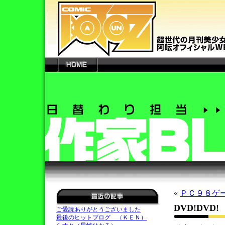
«
ＰＣ９８ゲ
DVD!DVD!
<
ご愛読ありがとうございました
最後のヒットブログ （ＫＥＮ）