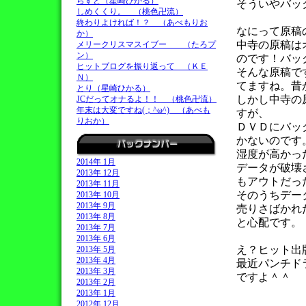
らすと（星崎ひかる）
そういやバッ
しめくくり。 （桃色卍流）
終わりよければ！？ （あべもりお
なにって原稿
か）
中寺の原稿は
メリークリスマスイブー （たろプ
ン）
のです！バッ
ヒットブログを振り返って （ＫＥ
そんな原稿で
Ｎ）
てますね。昔
とり（星崎ひかる）
しかし中寺の
JCだってオナるよ！！ （桃色卍流）
年末は大変ですね(；^ω^) （あべも
すが、
りおか）
ＤＶＤにバッ
かないのです
湿度が高かっ
2014年 1月
データが破壊
2013年 12月
もアウトだっ
2013年 11月
そのうちデー
2013年 10月
2013年 9月
売りさばかれ
2013年 8月
と心配です。
2013年 7月
2013年 6月
え？ヒット出
2013年 5月
2013年 4月
最近パンチド
2013年 3月
ですよ＾＾
2013年 2月
2013年 1月
2012年 12月