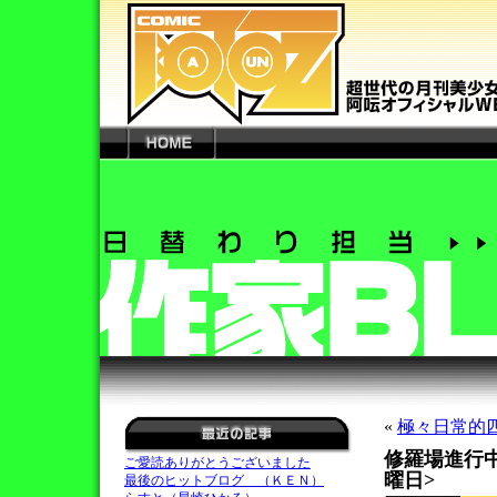
«
極々日常的四
修羅場進行中
ご愛読ありがとうございました
曜日>
最後のヒットブログ （ＫＥＮ）