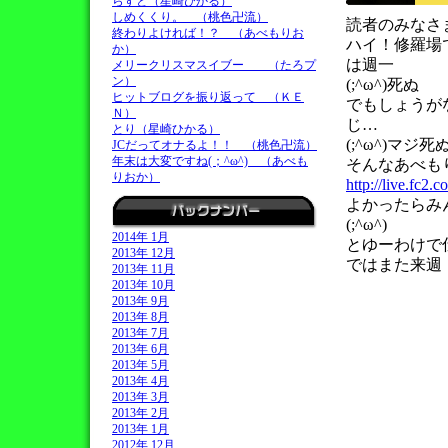
らすと（星崎ひかる）
しめくくり。 （桃色卍流）
読者のみなさ
終わりよければ！？ （あべもりお
ハイ！修羅場
か）
は週一
メリークリスマスイブー （たろプ
ン）
(;^ω^)死ぬ
ヒットブログを振り返って （ＫＥ
でもしょうが
Ｎ）
じ…
とり（星崎ひかる）
(;^ω^)マジ死
JCだってオナるよ！！ （桃色卍流）
年末は大変ですね(；^ω^) （あべも
そんなあべも
りおか）
http://live.fc2.
よかったらみ
(;^ω^)
2014年 1月
とゆーわけで
2013年 12月
ではまた来週！ε
2013年 11月
2013年 10月
2013年 9月
2013年 8月
2013年 7月
2013年 6月
2013年 5月
2013年 4月
2013年 3月
2013年 2月
2013年 1月
2012年 12月