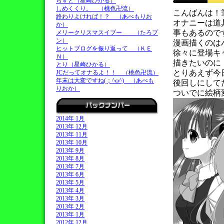
らすと（星崎ひかる）
しめくくり。 （桃色卍流）
こんばんは！
終わりよければ！？ （あべもりお
オナニーは道
か）
事もあるので
メリークリスマスイブー （たろプ
ン）
漫画描くのは
ヒットブログを振り返って （ＫＥ
徐々に登場キ
Ｎ）
描きたいのに
とり（星崎ひかる）
とりあえず今
JCだってオナるよ！！ （桃色卍流）
年末は大変ですね(；^ω^) （あべも
後回しにして
りおか）
ついでに絵柄
2014年 1月
2013年 12月
2013年 11月
2013年 10月
2013年 9月
2013年 8月
2013年 7月
2013年 6月
2013年 5月
2013年 4月
2013年 3月
2013年 2月
2013年 1月
2012年 12月