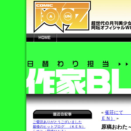
«
雀荘にて 
ＥＮ）
»
ご愛読ありがとうございました
原稿おわた
最後のヒットブログ （ＫＥＮ）