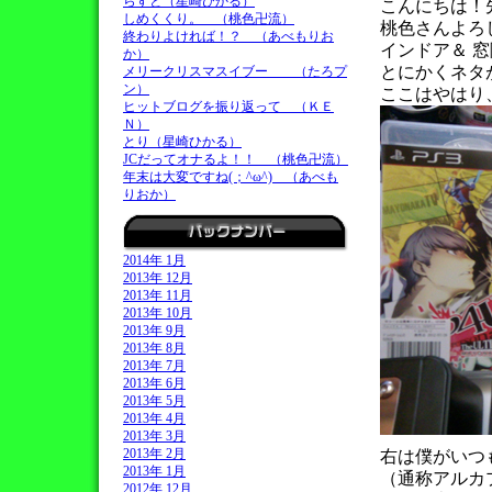
らすと（星崎ひかる）
こんにちは！
しめくくり。 （桃色卍流）
桃色さんよろ
終わりよければ！？ （あべもりお
インドア＆ 
か）
とにかくネタ
メリークリスマスイブー （たろプ
ン）
ここはやはり
ヒットブログを振り返って （ＫＥ
Ｎ）
とり（星崎ひかる）
JCだってオナるよ！！ （桃色卍流）
年末は大変ですね(；^ω^) （あべも
りおか）
2014年 1月
2013年 12月
2013年 11月
2013年 10月
2013年 9月
2013年 8月
2013年 7月
2013年 6月
2013年 5月
2013年 4月
2013年 3月
2013年 2月
右は僕がいつ
2013年 1月
（通称アルカ
2012年 12月