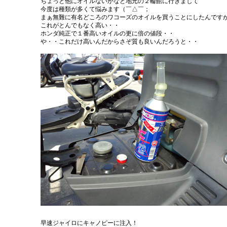
ちょっと他にオイルないかなと地元の２輪館に行きまして
今度は種類が多くて悩みます（￣△￣；
まぁ無難に有名どころのワコーズのオイルを買うことにしたんです
これがとんでもなく高い・・
ホンダ純正で１番高いオイルの更に倍の値段・・
や・・これだけ高いんだからさぞ質も良いんだろうと・・
早速ジャイロにキャノピーに注入！