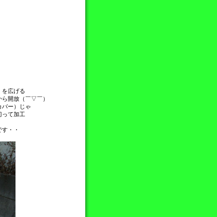
）を広げる
から開放（￣▽￣）
カバー）じゃ
切って加工
です・・