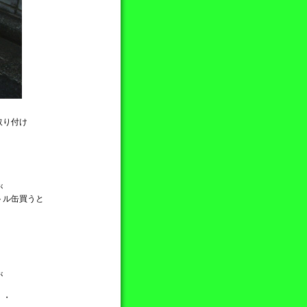
取り付け
が
トル缶買うと
が
・・