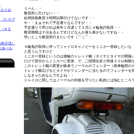
）
うーん・・
べもりお
教習所に行けない・・
結局技能教習３時間以降行けてないです・・
（たろプ
や・・まぁそれで予定通りなんですが・・
予定通りで早ければ来年１月遅くて２月に４輪免許取得・・
 （ＫＥ
教習期限は十分あるんですけどなんか落ち着かないですね・・
早いところ教習所行きたいです（￣△￣；
桃色卍流）
４輪免許取得に伴ってジャイロキャノピーをミニカー登録したいな
 （あべも
と思うんですけど
ミニカー登録というのは後輪のトレッド幅（タイヤとタイヤの間隔
だけで原付からミニカーに変身、で、二段階右折と時速３０㎞制限
このトレッド幅の変更が曲者でノーマルのフェンダー（後車輪部の
トレッド幅広げるとタイヤがフェンダーに当たるのでフェンダーを
しなきゃだめなんですよね・・
ジャイロに関してはノーマルの外観を守りたい私的には悩むところ