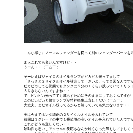
こんな感じにノーマルフェンダーを切って別のフェンダーパーツを
まぁこれでも良いんですけど・・
うーん・・（￣△￣；
そーいえばジャイロのオイルランプがピカピカ光ってまして
「さっさと２サイクルオイル補充して下さいよ」って合図なんです
ピカピカしてる状態でもタンクに５分の１くらい残っていて１リッ
入りきらないんですよね・・
で、ピカピカ光ってても減らすためにそのままにしておくんですが
このピカピカと警告ランプが精神衛生上宜しくない（￣△￣；
大丈夫、まだオイル残ってるからと解っていても気になります・・
実は今までホンダ純正の２サイクルオイルを入れていて
前回は３グレードの中で１番値段の高いオイルを入れていたんです
これがどうも宜しくない・・
始動性も悪いしアクセルの反応もなんか鈍くなった気もしてまして