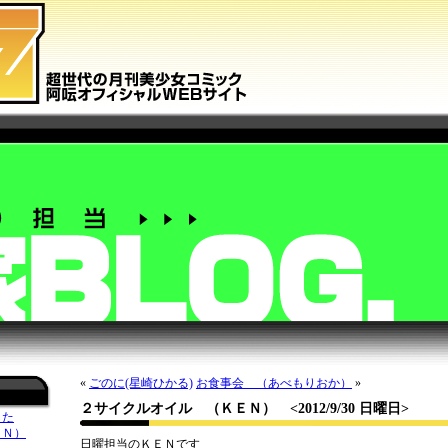
«
ごのに(星崎ひかる)
お食事会 （あべもりおか）
»
２サイクルオイル （ＫＥＮ）
<2012/9/30 日曜日>
した
ＥＮ）
日曜担当のＫＥＮです