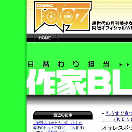
«
もうすぐ春
ー （ＫＥＮ
ご愛読ありがとうございました
オサレスポ
最後のヒットブログ （ＫＥＮ）