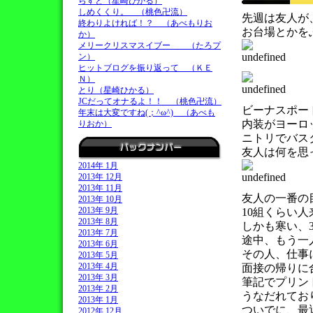
らすと（星崎ひかる）
しめくくり。 （桃色卍流）
先週は友人が
終わりよければ！？ （あべもりお
お台場とかを
か）
メリークリスマスイブー （たろプ
ン）
ヒットブログを振り返って （ＫＥ
Ｎ）
とり（星崎ひかる）
JCだってオナるよ！！ （桃色卍流）
ビーナスポー
年末は大変ですね(；^ω^) （あべも
内装がヨーロ
りおか）
ニトリでバス
友人は何を思
2014年 1月
2013年 12月
2013年 11月
友人の一番の
2013年 10月
2013年 9月
10組くらい
2013年 8月
しかも寒い、3
2013年 7月
途中、もう一
2013年 6月
その人、仕事
2013年 5月
2013年 4月
面接の帰りに
2013年 3月
筆記でプリン
2013年 2月
うなだれてお
2013年 1月
ついでに、最
2012年 12月