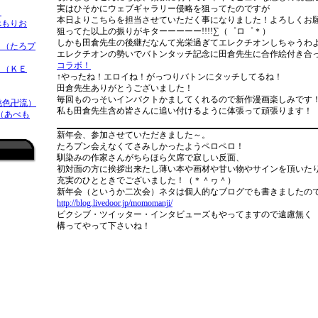
実はひそかにウェブギャラリー侵略を狙ってたのですが
）
本日よりこちらを担当させていただく事になりました！よろしくお
べもりお
狙ってた以上の振りがキターーーーー!!!!∑（゜ロ゜＊）
しかも田倉先生の後継だなんて光栄過ぎてエレクチオンしちゃうわよぉ
（たろプ
エレクチオンの勢いでバトンタッチ記念に田倉先生に合作絵付き合
コラボ！
 （ＫＥ
↑やったね！エロイね！がっつりバトンにタッチしてるね！
田倉先生ありがとうございました！
毎回ものっそいインパクトかましてくれるので新作漫画楽しみです
桃色卍流）
私も田倉先生含め皆さんに追い付けるように体張って頑張ります！
 （あべも
新年会、参加させていただきました～。
たろプン会えなくてさみしかったようペロペロ！
馴染みの作家さんがちらほら欠席で寂しい反面、
初対面の方に挨拶出来たし薄い本や画材や甘い物やサインを頂いた
充実のひとときでございました！（＊＾ヮ＾）
新年会（というか二次会）ネタは個人的なブログでも書きましたので
http://blog.livedoor.jp/momomanji/
ピクシブ・ツイッター・インタビューズもやってますので遠慮無く
構ってやって下さいね！