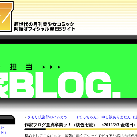
«
タモリ倶楽部のハムカツ （てっちゃん）
申し訳ありません（
作家ブログ童貞卒業ッ！（桃色卍流）
<2012/2/3 金曜日>
した
ＥＮ）
初めましてこんにちは、緊張に弱くてシャイでピュアな感じの桃色