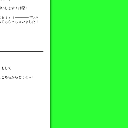
願いします！押忍！
ォォォ――――!!!!∑∩
ってもらっちゃいました！
！
りもして
こちらからどうぞ～↓