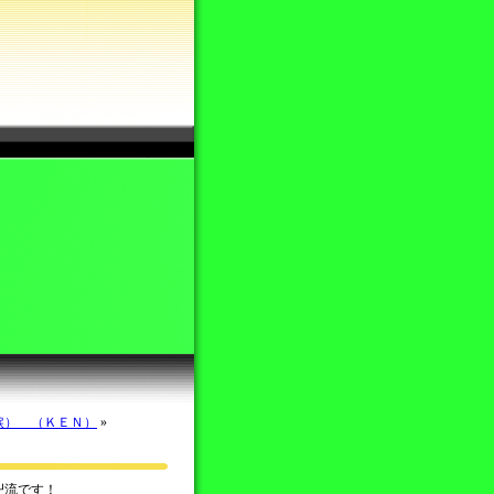
涙） （ＫＥＮ）
»
卍流です！