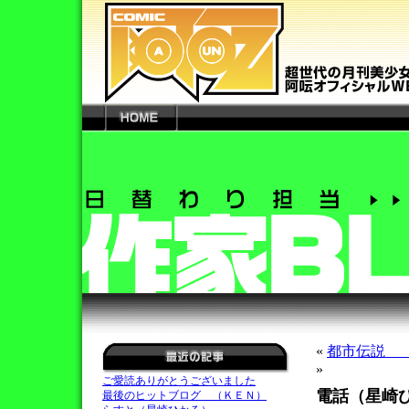
«
都市伝説
»
ご愛読ありがとうございました
電話（星崎
最後のヒットブログ （ＫＥＮ）