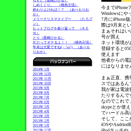
らすと（星崎ひかる）
しめくくり。 （桃色卍流）
今までiPhon
終わりよければ！？ （あべもりお
Windowsに
か）
7月にiPho
メリークリスマスイブー （たろプ
ン）
際は9月末と
ヒットブログを振り返って （ＫＥ
まぁそれはい
Ｎ）
号が買え
とり（星崎ひかる）
ネット環境が
JCだってオナるよ！！ （桃色卍流）
年末は大変ですね(；^ω^) （あべも
登録すると0
りおか）
使えます
他者からの電
にはなりませ
2014年 1月
2013年 12月
まぁ正直、携
2013年 11月
スではあるん
2013年 10月
2013年 9月
我が家は電波
2013年 8月
たりするんで
2013年 7月
なのでこれで
2013年 6月
skypeと
2013年 5月
2013年 4月
でハードル高
2013年 3月
そして、ここ
2013年 2月
iOSやAndr
2013年 1月
iPodタッチ
2012年 12月