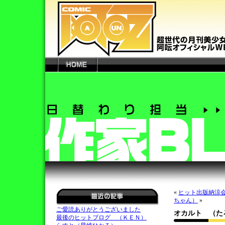
«
ヒット出版納涼会
ちゃん）
»
ご愛読ありがとうございました
オカルト （た
最後のヒットブログ （ＫＥＮ）