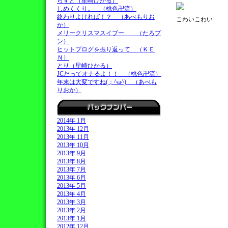
らすと（星崎ひかる）
しめくくり。 （桃色卍流）
終わりよければ！？ （あべもりお
こわいこわい
か）
メリークリスマスイブー （たろプ
ン）
ヒットブログを振り返って （ＫＥ
Ｎ）
とり（星崎ひかる）
JCだってオナるよ！！ （桃色卍流）
年末は大変ですね(；^ω^) （あべも
りおか）
2014年 1月
2013年 12月
2013年 11月
2013年 10月
2013年 9月
2013年 8月
2013年 7月
2013年 6月
2013年 5月
2013年 4月
2013年 3月
2013年 2月
2013年 1月
2012年 12月