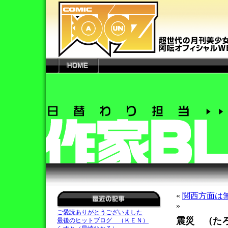
«
関西方面は
»
ご愛読ありがとうございました
震災 （た
最後のヒットブログ （ＫＥＮ）