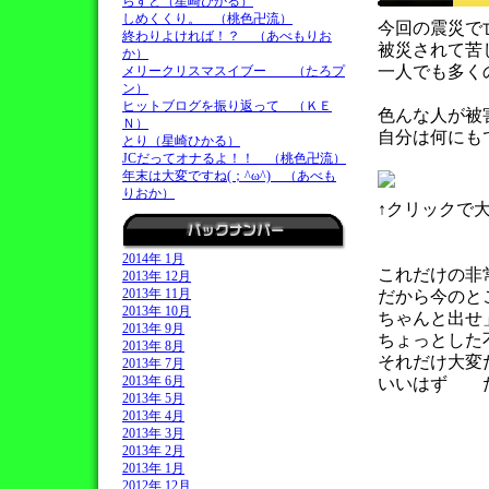
らすと（星崎ひかる）
しめくくり。 （桃色卍流）
今回の震災で
終わりよければ！？ （あべもりお
被災されて苦
か）
一人でも多く
メリークリスマスイブー （たろプ
ン）
ヒットブログを振り返って （ＫＥ
色んな人が被
Ｎ）
自分は何にも
とり（星崎ひかる）
JCだってオナるよ！！ （桃色卍流）
年末は大変ですね(；^ω^) （あべも
りおか）
↑クリックで
2014年 1月
これだけの非
2013年 12月
2013年 11月
だから今のと
2013年 10月
ちゃんと出せ
2013年 9月
ちょっとした
2013年 8月
それだけ大変
2013年 7月
2013年 6月
いいはず 
2013年 5月
2013年 4月
2013年 3月
2013年 2月
2013年 1月
2012年 12月