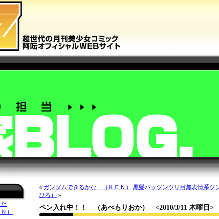
«
ガンダムできるかな （ＫＥＮ）
黒髪パッツンツリ目無表情系ツ
ひろ）
»
した
ペン入れ中！！ （あべもりおか）
<2010/3/11 木曜日>
ＥＮ）