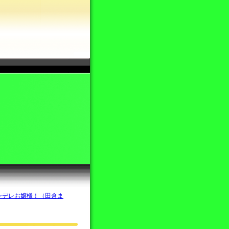
ンデレお嬢様！（田倉ま