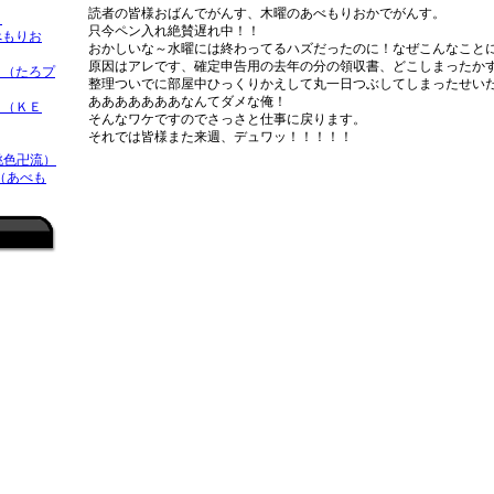
読者の皆様おばんでがんす、木曜のあべもりおかでがんす。
）
只今ペン入れ絶賛遅れ中！！
べもりお
おかしいな～水曜には終わってるハズだったのに！なぜこんなこと
原因はアレです、確定申告用の去年の分の領収書、どこしまったか
（たろプ
整理ついでに部屋中ひっくりかえして丸一日つぶしてしまったせい
あああああああなんてダメな俺！
 （ＫＥ
そんなワケですのでさっさと仕事に戻ります。
それでは皆様また来週、デュワッ！！！！！
桃色卍流）
 （あべも