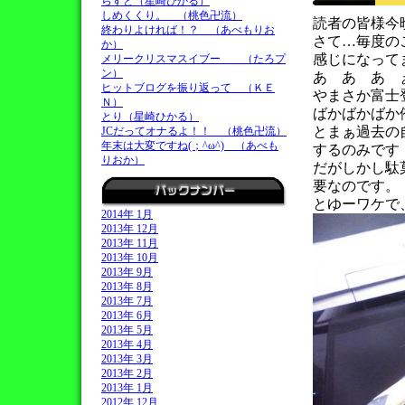
らすと（星崎ひかる）
しめくくり。 （桃色卍流）
読者の皆様今
終わりよければ！？ （あべもりお
さて…毎度の
か）
感じになって
メリークリスマスイブー （たろプ
ン）
あ あ あ 
ヒットブログを振り返って （ＫＥ
やまさか富士
Ｎ）
ばかばかばか
とり（星崎ひかる）
とまぁ過去の
JCだってオナるよ！！ （桃色卍流）
年末は大変ですね(；^ω^) （あべも
するのみです
りおか）
だがしかし駄
要なのです。
とゆーワケで
2014年 1月
2013年 12月
2013年 11月
2013年 10月
2013年 9月
2013年 8月
2013年 7月
2013年 6月
2013年 5月
2013年 4月
2013年 3月
2013年 2月
2013年 1月
2012年 12月