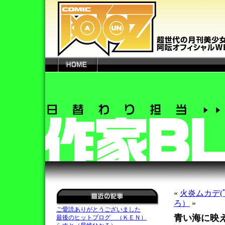
«
火炎ムカデ(
ろ）
»
ご愛読ありがとうございました
青い海に映
最後のヒットブログ （ＫＥＮ）