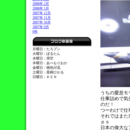
2008年 2月
2008年 1月
2007年 12月
2007年 11月
2007年 10月
2007年 9月
0年
月曜日：たろプン
火曜日：ぽるたん
水曜日：滑空
木曜日：あべもりおか
金曜日：桃色卍流
土曜日：星崎ひかる
日曜日：ＫＥＮ
うちの愛息モ
仕事詰めで気
のだ！
つーわけで仕
それではまた
ｐｓ
日本の偉大な