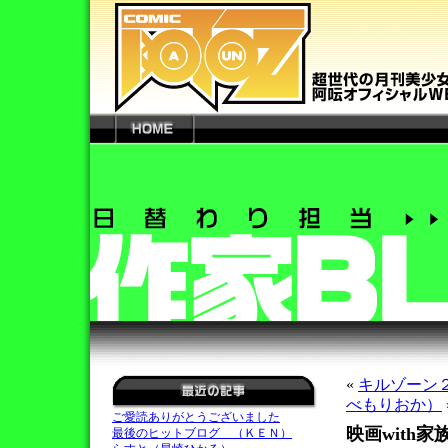
«
キルゾーン
べもりおか）
ご愛読ありがとうございました
映画with家
最後のヒットブログ （ＫＥＮ）