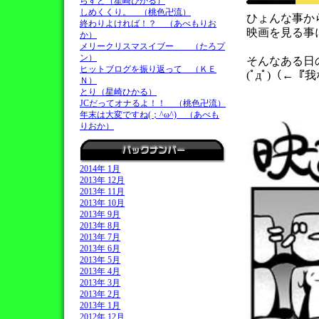
らすと（星崎ひかる）
しめくくり。 （桃色卍流）
ひょんな事からｶ
終わりよければ！？ （あべもりお
映画を見る事
か）
メリークリスマスイブー （たろプ
ン）
そんなある日
ヒットブログを振り返って （ＫＥ
(ﾟдﾟ)（←
Ｎ）
とり（星崎ひかる）
JCだってオナるよ！！ （桃色卍流）
年末は大変ですね(；^ω^) （あべも
りおか）
2014年 1月
2013年 12月
2013年 11月
2013年 10月
2013年 9月
2013年 8月
2013年 7月
2013年 6月
2013年 5月
2013年 4月
2013年 3月
2013年 2月
2013年 1月
2012年 12月