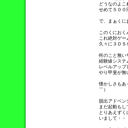
どうなのよこ
せめて５００
で、まぁくに
このくにおく
これ絶対ゲー
久々に３ＤＳ
何のこと無い
経験値システ
レベルアップ
やり甲斐が無
懐かしさもあ
￣）
脱出アドベン
まだ起動もし
とりあえずく
いまして・・