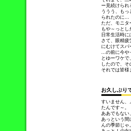
ー見続けられ
ううう、もっ
られたのに…
ただ、モニタ
もや～っとし
日常生活時に
さて、眼精疲
にむけてスパ
…の前に今や
とゆーワケで
したので、そ
それでは皆様また
お久しぶり
すいません、
たんです～。
ああでもない
あっという間
んの季節じゃ
あっと！少女