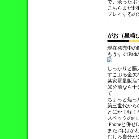
で、余ったポ
こちらまだ起
プレイするの
がお（星崎
現在発売中の
もうすぐiP
しっかりと購
すこぶる金欠
某家電量販店
30分前なら
て
ちょっと焦っ
第三世代から
とにかく軽く
スペックの向
iPhoneと併
また2年はか
むしろ自分が