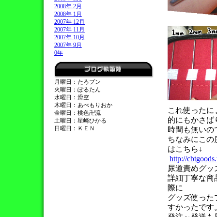
2008年 2月
2008年 1月
2007年 12月
2007年 11月
2007年 10月
2007年 9月
0年
月曜日：たろプン
火曜日：ぽるたん
水曜日：滑空
木曜日：あべもりおか
これ使ったに
金曜日：桃色卍流
的にもかさば
土曜日：星崎ひかる
日曜日：ＫＥＮ
時間も無いの
ちなみにこの
はこちら↓
http://cbtgood
尿道責めグッズ
詳細丁寧な商
際に
グッズ使った
すかったです
発注～発送も