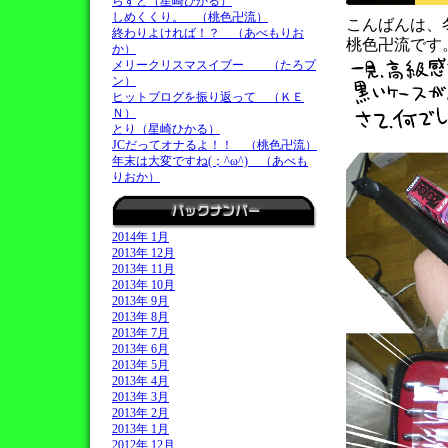
らすと（星崎ひかる）
しめくくり。 （桃色卍流）
こんばんは、
終わりよければ！？ （あべもりお
桃色卍流です
か）
メリークリスマスイブー （たろプ
ン）
ヒットブログを振り返って （ＫＥ
Ｎ）
とり（星崎ひかる）
JCだってオナるよ！！ （桃色卍流）
年末は大変ですね(；^ω^) （あべも
りおか）
2014年 1月
2013年 12月
2013年 11月
2013年 10月
2013年 9月
2013年 8月
2013年 7月
2013年 6月
2013年 5月
2013年 4月
2013年 3月
2013年 2月
2013年 1月
2012年 12月