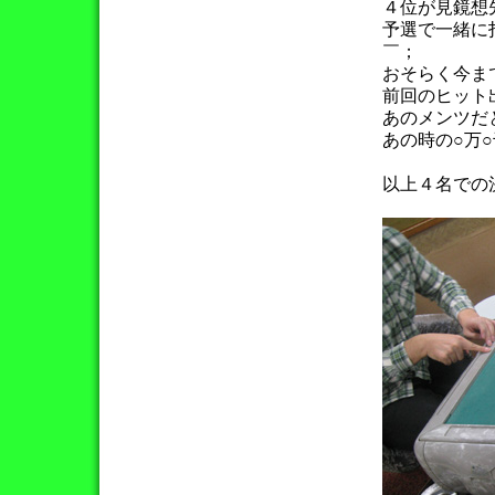
４位が見鏡想
予選で一緒に
￣；
おそらく今ま
前回のヒット
あのメンツだ
あの時の○万
以上４名での