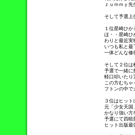
ｚｕｍｍｙ先
そして予選上
１位星崎ひ
ほ・・星崎ひ
わりと最近実
いつも私と最
一体どんな修
そして２位は
予選で一緒に
軽口叩いたり
この方むちゃ
フトンの中で
３位はヒット
元「少女天国
かなり強い方
予選にて四暗
ヒット出版最