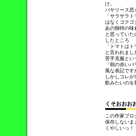
け。
バヤリース恐
「サラサラト
はなくゴクゴ
あの独特の味
と思っていた
したところ
「トマトはト
と言われました
苦手克服とい
「朝の赤いバ
風な表記です
しかしコレが
飲みたいのを
くそおおお
この作家ブロ
保存しないま
くやしいっ！