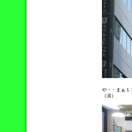
や・・まぁ１
（涙）