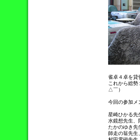
雀卓４卓を貸
これから総勢
△￣）
今回の参加メ
星崎ひかる先
水鏡想先生、
たかのゆき先
師走の翁先生
村田電磁先生