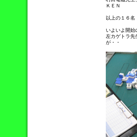
ＫＥＮ
以上の１６名
いよいよ開始
左カゲトラ先
が・・