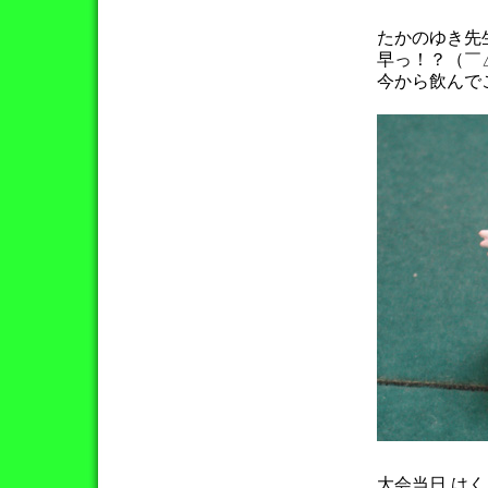
たかのゆき先
早っ！？（￣
今から飲んで
大会当日 は