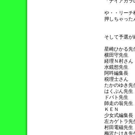
「ナイアガラ
や・・リーチ
押しちゃった
そして予選が
星崎ひかる先
横田守先生
経理Ｎ村さ
水鏡想先生
阿吽編集長
税理士さん
たかのゆき先
はくぶん先
ドバト先生
師走の翁先
ＫＥＮ 
少女式編集
左カゲトラ先
村田電磁先
梅沢たけき先