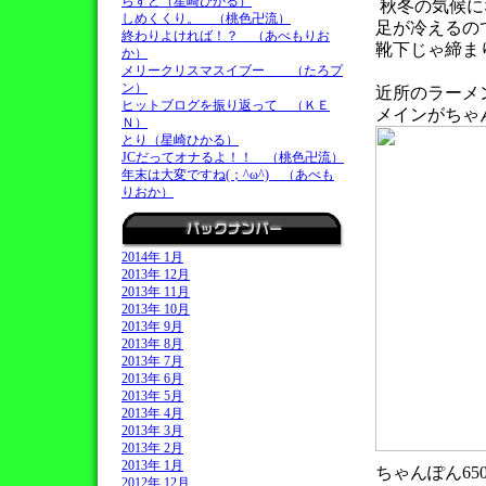
らすと（星崎ひかる）
秋冬の気候に
しめくくり。 （桃色卍流）
足が冷えるの
終わりよければ！？ （あべもりお
靴下じゃ締ま
か）
メリークリスマスイブー （たろプ
ン）
近所のラーメ
ヒットブログを振り返って （ＫＥ
メインがちゃ
Ｎ）
とり（星崎ひかる）
JCだってオナるよ！！ （桃色卍流）
年末は大変ですね(；^ω^) （あべも
りおか）
2014年 1月
2013年 12月
2013年 11月
2013年 10月
2013年 9月
2013年 8月
2013年 7月
2013年 6月
2013年 5月
2013年 4月
2013年 3月
2013年 2月
2013年 1月
ちゃんぽん65
2012年 12月