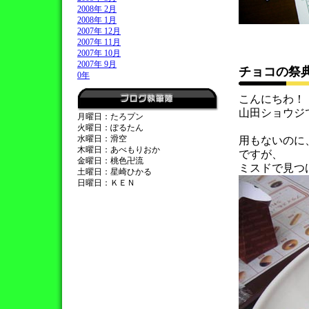
2008年 2月
2008年 1月
2007年 12月
2007年 11月
2007年 10月
2007年 9月
チョコの祭
0年
こんにちわ！
山田ショウジ
月曜日：たろプン
火曜日：ぽるたん
水曜日：滑空
用もないのに
木曜日：あべもりおか
ですが、
金曜日：桃色卍流
ミスドで見つ
土曜日：星崎ひかる
日曜日：ＫＥＮ