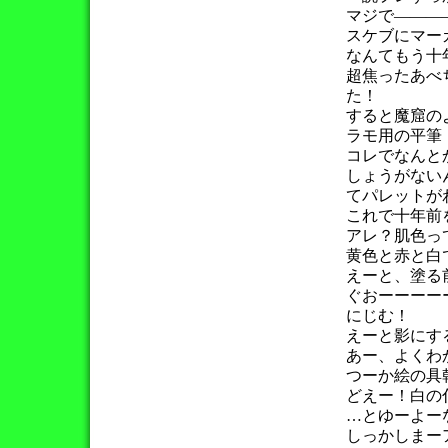
マジで―――
スケブにマー
なんてもう十
超焦ったあべ
た！
すると魔窟の
ラモ用の平筆
コレでなんと
しょうがない
てパレットが
これで十年前
アレ？肌色っ
黄色と赤と白
えーと、塗る
ぐおーーーー
にじむ！
えーと影にす
あー、よくわ
つーか絵の具
どえー！白の
…とゆーよー
しっかしまー