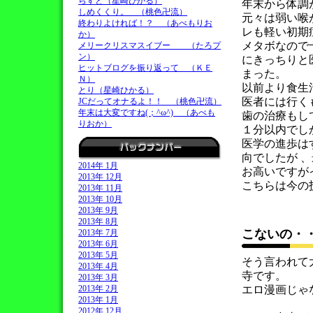
らすと（星崎ひかる）
年末から体調
しめくくり。 （桃色卍流）
元々は弱い喉
終わりよければ！？ （あべもりお
レも軽い初期
か）
メタボなので
メリークリスマスイブー （たろプ
ン）
にきっちりと
ヒットブログを振り返って （ＫＥ
まった。
Ｎ）
以前より食生
とり（星崎ひかる）
医者には行く
JCだってオナるよ！！ （桃色卍流）
年末は大変ですね(；^ω^) （あべも
歯の治療もし
りおか）
１分以内でし
医学の進歩は
向でしたが 
2014年 1月
お高いですが
2013年 12月
こちらは今の
2013年 11月
2013年 10月
2013年 9月
2013年 8月
こないの・
2013年 7月
2013年 6月
2013年 5月
そう言われて
2013年 4月
寺です。
2013年 3月
2013年 2月
エロ漫画じゃ
2013年 1月
2012年 12月