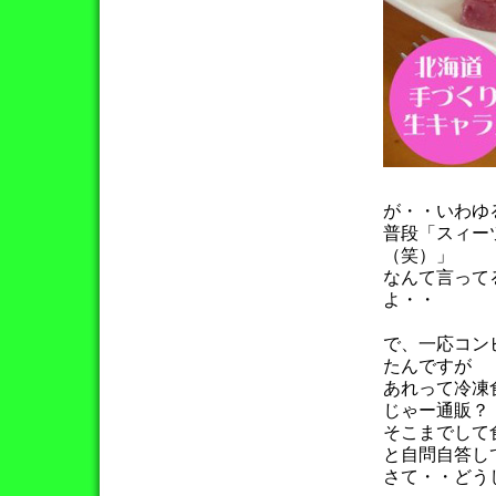
が・・いわゆ
普段「スィー
（笑）」
なんて言って
よ・・
で、一応コン
たんですが
あれって冷凍
じゃー通販？
そこまでして
と自問自答し
さて・・どう