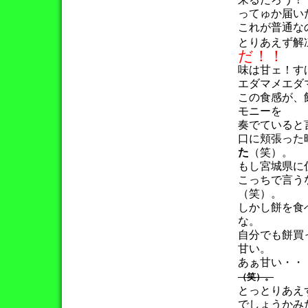
ってゅか届い
これが普通な
とりあえず解
だ！！
味は甘ェ！す
エダマメエダ
この食感が、
モニーを
奏でていると
口に頬張った
た
（笑）。
もし宮城県に
こっちで言う
（笑）。
しかし餅を食
な。
自分でも餅買
甘い。
あぁ甘い・・
（笑）。
とっとりあえ
でしょうかみ