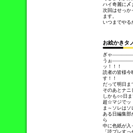
ハイ奇麗に〆
次回はせっか
ます。
いつまでやる
お絵かきタ
ぎゃ――――
うぉ――――
ッ！！！
読者の皆様今
す！！
だって明日ま
そのあとナニ
しかも○○日
超☆マジでッ
ま～ソレはソ
ある日編集部
ら
中に色紙が入
「読プレすっ