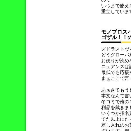
いつまで使え
重宝していま
モノブロス
ゴザル！！
ズドラストヴ
どうグローバ
お便りが読め
ニュアンスは
最低でも応援
まぁここで言
あぁさてもう
本文なんて書
冬コミで俺の
利品を戴きま
いくつか指名
てた以上にた
差し入れのお
ざいます。個