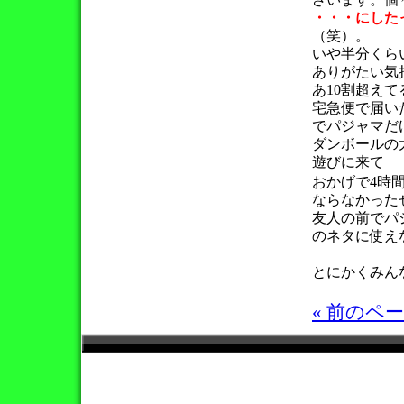
・・・にした
（笑）。
いや半分くら
ありがたい気
あ10割超えて
宅急便で届い
でパジャマだ
ダンボールの
遊びに来て
おかげで4時
ならなかった
友人の前でパ
のネタに使え
とにかくみん
« 前のペ