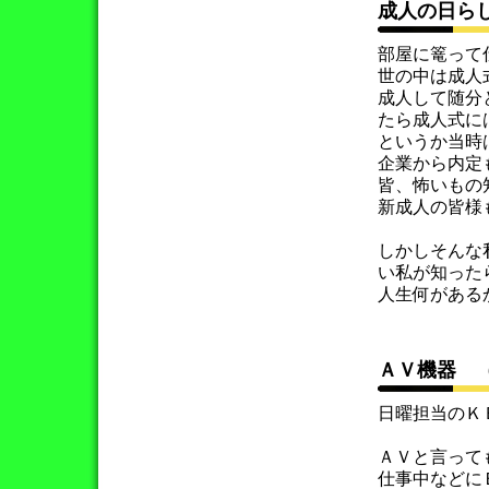
成人の日ら
部屋に篭って
世の中は成人
成人して随分
たら成人式に
というか当時
企業から内定
皆、怖いもの
新成人の皆様
しかしそんな
い私が知った
人生何がある
ＡＶ機器 
日曜担当のＫ
ＡＶと言って
仕事中などに