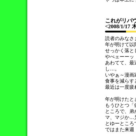
これがリバ
<2008/1/17
読者のみなさ
年が明けて以
せっかく落と
やべェーーッ
あわてて、最
し…。
いやぁ～漫画
食事を減らす
最近は一度疲
年が明けたと
もうひとつ「
ところで、弟
マ、マジか…
とゆーところ
ではまた来週