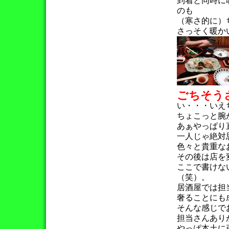
到着と同時に
のも
（寒さ的に）
さっそく暖か
ごちそう
い・・・いえ
ちょこっと腕
あぁやっぱり
一人じゃ絶対
色々と貴重な
その後は店を
ここで書けな
（笑）。
居酒屋では担
奢ることにも
そんな感じで
担当さんあり
やっぱ本土に