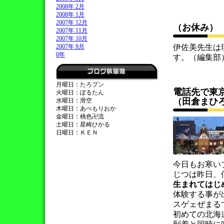
2008年 2月
2008年 1月
2007年 12月
（お休み）
<
2007年 11月
2007年 10月
2007年 9月
伊佐美先生は
0年
す。（編集部
月曜日：たろプン
電話先で東
火曜日：ぽるたん
（田倉まひ
水曜日：滑空
木曜日：あべもりおか
金曜日：桃色卍流
土曜日：星崎ひかる
日曜日：ＫＥＮ
今日もお寒い
じつは昨日、
生まれてはじ
体験する事が
スゲェぜまる
初めての北海