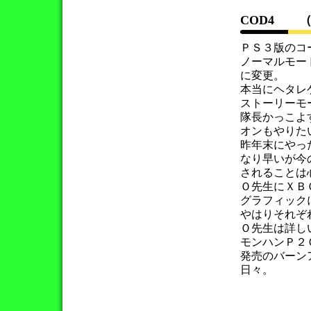
COD4 
ＰＳ３版のコ
ノーマルモー
に変更。
本当にヘタレ
ストーリーモ
隊長かっこよ
オンもやりた
昨年末にやっ
なり早いが今
されることは
Ｏ先生にＸＢ
グラフィック
やはりそれぞ
Ｏ先生は詳し
モンハンＰ２
発売のバーン
日々。