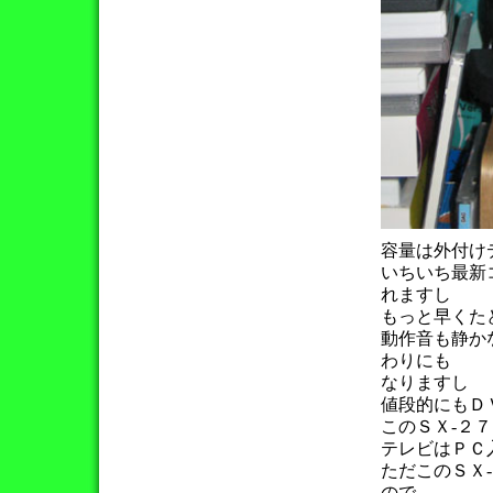
容量は外付け
いちいち最新
れますし
もっと早くた
動作音も静か
わりにも
なりますし
値段的にもＤ
このＳＸ-２
テレビはＰＣ
ただこのＳＸ
ので