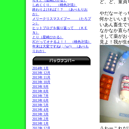
らすと（星崎ひかる）
ど、ど、童貞
しめくくり。 （桃色卍流）
終わりよければ！？ （あべもりお
やだなーそっ
か）
何かといいま
メリークリスマスイブー （たろプ
ン）
いあん畜生で
ヒットブログを振り返って （ＫＥ
なかなか直ら
Ｎ）
そして薬がお
とり（星崎ひかる）
見よ！我が生
JCだってオナるよ！！ （桃色卍流）
年末は大変ですね(；^ω^) （あべも
りおか）
2014年 1月
2013年 12月
2013年 11月
2013年 10月
2013年 9月
2013年 8月
2013年 7月
2013年 6月
2013年 5月
2013年 4月
2013年 3月
2013年 2月
2013年 1月
うわーこれだ
2012年 12月