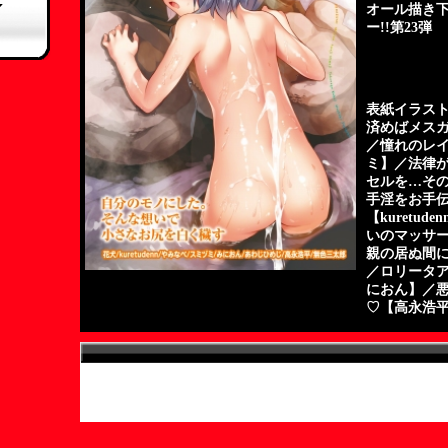
オール描き
ー!!第23弾
表紙イラス
済めばメス
／憧れのレ
ミ】／法律
セルを…そ
手淫をお手
【kuretu
いのマッサ
親の居ぬ間
／ロリータ
におん】／
♡【高永浩