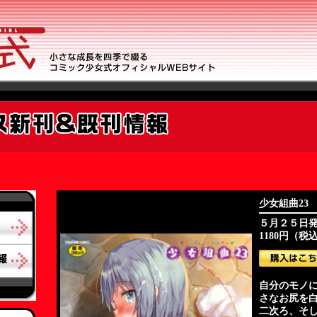
少女組曲23
５月２５日
1180円（税
自分のモノ
さなお尻を白
二次ろ、そ