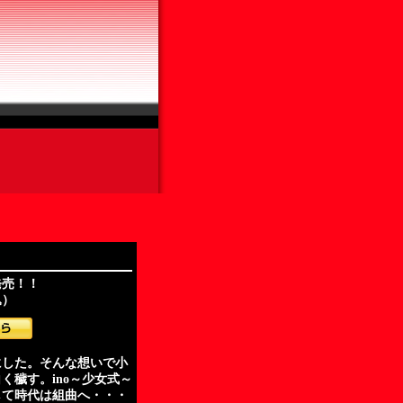
発売！！
込）
にした。そんな想いで小
く穢す。ino～少女式～
して時代は組曲へ・・・