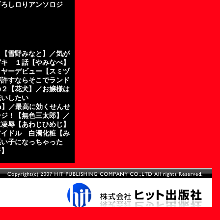
下ろしロりアンソロジ
ト【雪野みなと】／気が
ガキ １話【やみなべ】
イヤーデビュー【スミヅ
が許すならそこでランド
の２【花犬】／お嬢様は
伝いしたい
denn】／最高に効くせんせ
ージ！【無色三太郎】／
に凌辱【あわじひめじ】
アイドル 白濁化粧【み
悪い子になっちゃった
平】