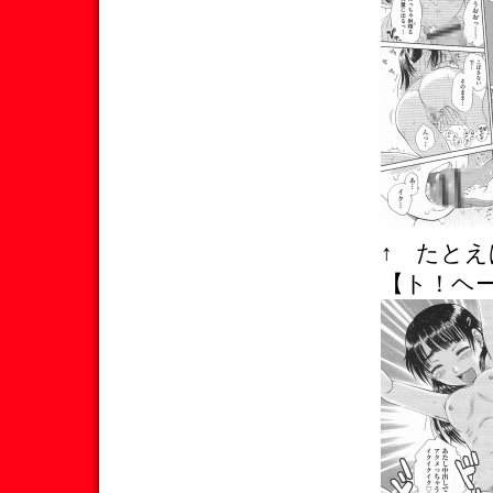
↑ たと
【ト！ヘ