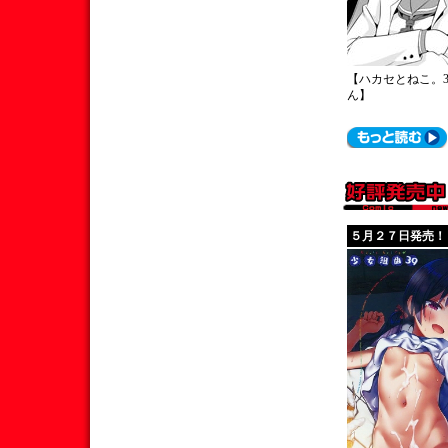
【ハカセとねこ。3
ん】
５月２７日発売！