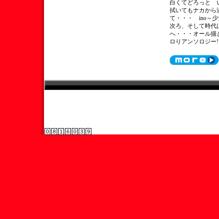
白くてどろっと 
拭いてもナカから
て・・・ ino～
次ろ、そして時代
へ・・・オール描
ロりアンソロジー!!
0
8
1
6
0
3
9