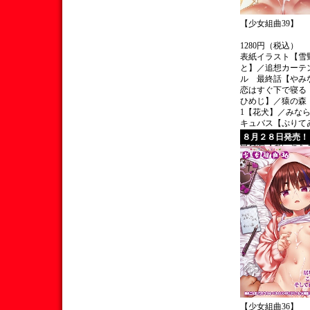
【少女組曲39】
1280円（税込）
表紙イラスト【雪
と】／追想カーテ
ル 最終話【やみ
恋はすぐ下で寝る
ひめじ】／猿の森
1【花犬】／みな
キュバス【ぷりて
イショの花園【水
８月２８日発売！
白昼夢【みにおん
少子化対策センタ
【ぷぷねずみ】／
奇祭 最終夜～巫
前奉仕～【無色三
【少女組曲36】