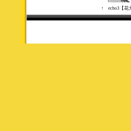
↑ echo3【