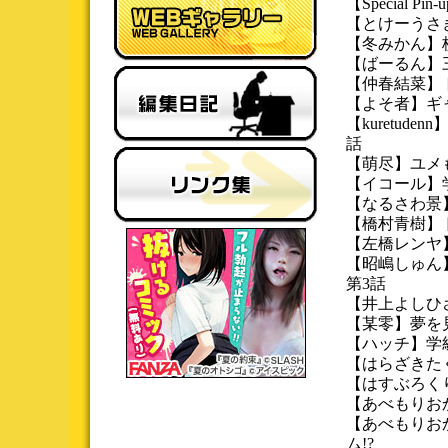
【Special P
【とけーうさ
【冬みかん】
【ばーるん】
【仲春結菜】
【よそ者】ギャ
【kuretud
話
【萌尽】ユメ
【イコール】
【なるさわ景
【橋村青樹】ド
【左橋レンヤ
【昭嶋しゅん
第3話
【井上よしひさ
【某零】夢を見
【ハッチ】学
【はらざきた
【はすぶろく
【あべもりお
【あべもりおか
ム!?